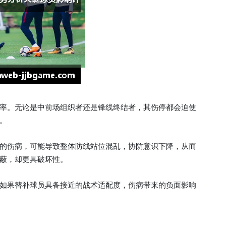
率。无论是中前场组织者还是锋线终结者，其伤停都会迫使
。
的伤病，可能导致整体防线站位混乱，协防意识下降，从而
蔽，却更具破坏性。
如果替补球员具备接近的战术适配度，伤病带来的负面影响