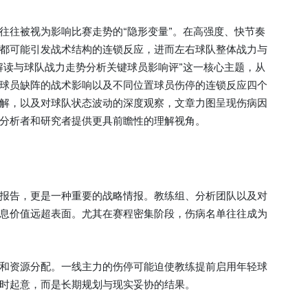
往往被视为影响比赛走势的“隐形变量”。在高强度、快节奏
都可能引发战术结构的连锁反应，进而左右球队整体战力与
解读与球队战力走势分析关键球员影响评”这一核心主题，从
球员缺阵的战术影响以及不同位置球员伤停的连锁反应四个
解，以及对球队状态波动的深度观察，文章力图呈现伤病因
分析者和研究者提供更具前瞻性的理解视角。
报告，更是一种重要的战略情报。教练组、分析团队以及对
息价值远超表面。尤其在赛程密集阶段，伤病名单往往成为
和资源分配。一线主力的伤停可能迫使教练提前启用年轻球
时起意，而是长期规划与现实妥协的结果。