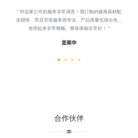
" 对这家公司的服务非常满意！我订购的健身器材配
送很快，而且安装服务很专业。产品质量也很出色，
使用起来非常顺畅。整体体验非常好！ "
盖菊华
合作伙伴