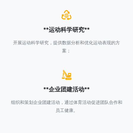
**运动科学研究**
开展运动科学研究，提供数据分析和优化运动表现的方
案；
**企业团建活动**
组织和策划企业团建活动，通过体育活动促进团队合作和
员工健康。