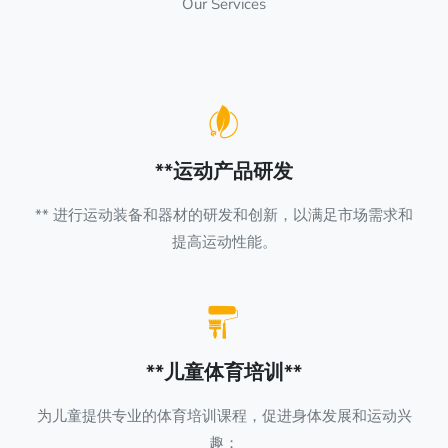
Our Services
**运动产品研发
** 进行运动装备和器材的研发和创新，以满足市场需求和
提高运动性能。
**儿童体育培训**
为儿童提供专业的体育培训课程，促进身体发展和运动兴
趣；