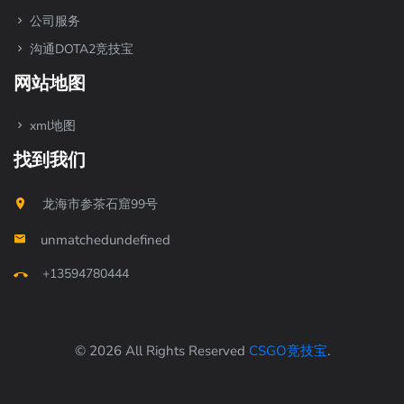
公司服务
沟通DOTA2竞技宝
网站地图
xml地图
找到我们
龙海市参茶石窟99号
unmatchedundefined
+13594780444
© 2026 All Rights Reserved
CSGO竞技宝
.