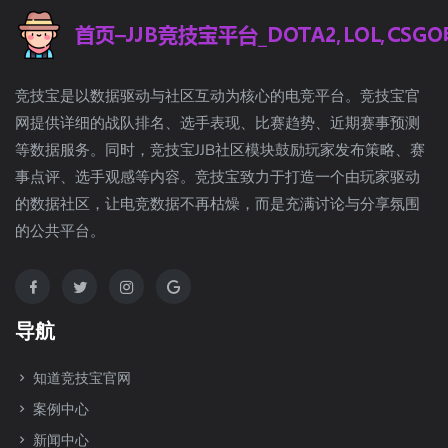
竞技宝是以数据驱动与社区互动为核心的电竞平台。竞技宝官
网提供详细的战队排名、选手表现、比赛趋势、近期赛事预测
等数据服务。同时，竞技宝JJB社区模块鼓励玩家发布策略、赛
事点评、选手观感等内容。竞技宝致力于打造一个由玩家驱动
的数据社区，让电竞数据不再枯燥，而是充满讨论与分享氛围
的公共平台。
导航
知道竞技宝官网
案例中心
新闻中心