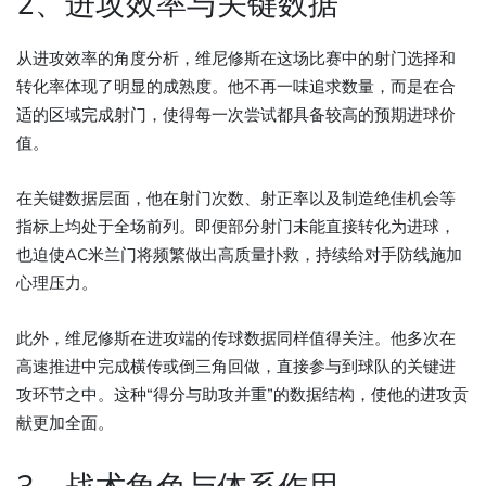
2、进攻效率与关键数据
从进攻效率的角度分析，维尼修斯在这场比赛中的射门选择和
转化率体现了明显的成熟度。他不再一味追求数量，而是在合
适的区域完成射门，使得每一次尝试都具备较高的预期进球价
值。
在关键数据层面，他在射门次数、射正率以及制造绝佳机会等
指标上均处于全场前列。即便部分射门未能直接转化为进球，
也迫使AC米兰门将频繁做出高质量扑救，持续给对手防线施加
心理压力。
此外，维尼修斯在进攻端的传球数据同样值得关注。他多次在
高速推进中完成横传或倒三角回做，直接参与到球队的关键进
攻环节之中。这种“得分与助攻并重”的数据结构，使他的进攻贡
献更加全面。