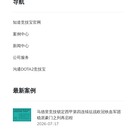
导航
知道竞技宝官网
案例中心
新闻中心
公司服务
沟通DOTA2竞技宝
最新案例
马德里竞技锁定西甲第四连续征战欧冠铁血军团
稳居豪门之列再启程
2026-07-17