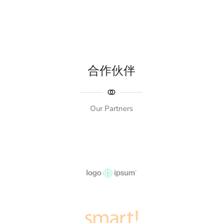
合作伙伴
Our Partners