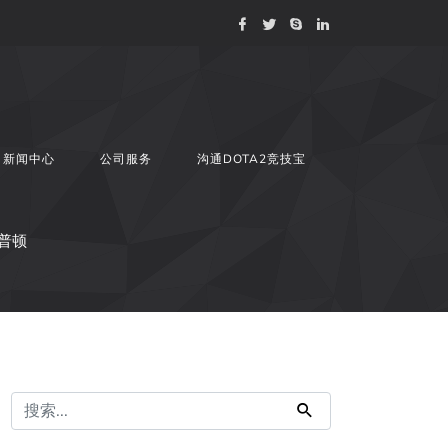
新闻中心
公司服务
沟通DOTA2竞技宝
普顿