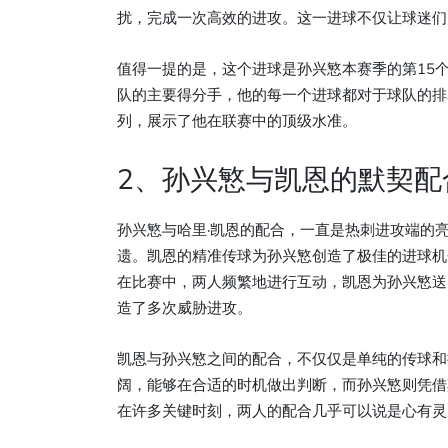
扰，完成一次高效的进攻。这一进球不仅让球迷们
值得一提的是，这个进球是孙兴慜本赛季的第15
队的主要得分手，他的每一个进球都对于球队的排
列，展示了他在联赛中的顶级水准。
2、孙兴慜与凯恩的默契配
孙兴慜与哈里·凯恩的配合，一直是热刺进攻端的
遗。凯恩的精准传球为孙兴慜创造了极佳的进球机
在比赛中，两人频繁地进行互动，凯恩为孙兴慜送
造了多次威胁进攻。
凯恩与孙兴慜之间的配合，不仅仅是单纯的传球和
阔，能够在合适的时机做出判断，而孙兴慜则凭借
在许多关键时刻，两人的配合几乎可以说是心有灵