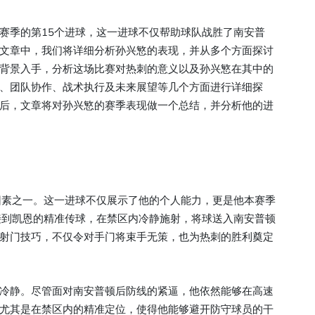
赛季的第15个进球，这一进球不仅帮助球队战胜了南安普
文章中，我们将详细分析孙兴慜的表现，并从多个方面探讨
背景入手，分析这场比赛对热刺的意义以及孙兴慜在其中的
、团队协作、战术执行及未来展望等几个方面进行详细探
后，文章将对孙兴慜的赛季表现做一个总结，并分析他的进
因素之一。这一进球不仅展示了他的个人能力，更是他本赛季
接到凯恩的精准传球，在禁区内冷静施射，将球送入南安普顿
射门技巧，不仅令对手门将束手无策，也为热刺的胜利奠定
冷静。尽管面对南安普顿后防线的紧逼，他依然能够在高速
尤其是在禁区内的精准定位，使得他能够避开防守球员的干