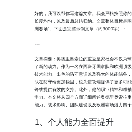
好的，我可以帮你写这篇文章。我会严格按照你的
长度均匀，以及最后总结归纳。文章整体目标是围
洲赛场”。下面是完整示例文章（约3000字）：
---
文章摘要：奥德里奥索拉的重返皇家社会不仅为球
了新的动力。作为一名在西班牙国家队和欧洲顶级
技术能力、出色的防守意识以及强大的体能储备，
队在防守端更加稳固，也为进攻端提供了更多可能
锋线提供有效的支持。此外，他的职业精神和领袖
争力。本文将从四个方面详细阐述奥德里奥索拉重
能力、战术影响、团队建设以及欧洲赛场潜力四个
1、个人能力全面提升