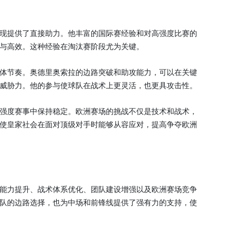
现提供了直接助力。他丰富的国际赛经验和对高强度比赛的
与高效。这种经验在淘汰赛阶段尤为关键。
体节奏。奥德里奥索拉的边路突破和助攻能力，可以在关键
威胁力。他的参与使球队在战术上更灵活，也更具攻击性。
强度赛事中保持稳定。欧洲赛场的挑战不仅是技术和战术，
使皇家社会在面对顶级对手时能够从容应对，提高争夺欧洲
能力提升、战术体系优化、团队建设增强以及欧洲赛场竞争
队的边路选择，也为中场和前锋线提供了强有力的支持，使