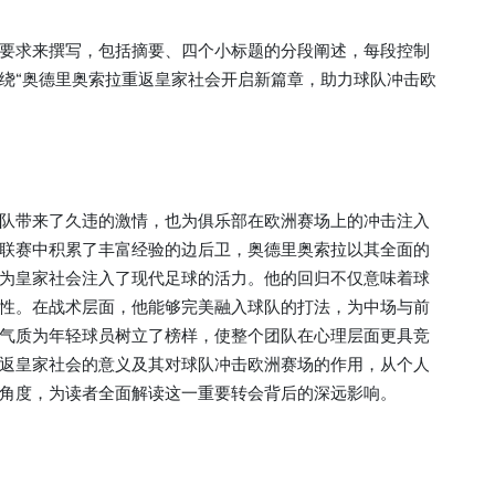
要求来撰写，包括摘要、四个小标题的分段阐述，每段控制
绕“奥德里奥索拉重返皇家社会开启新篇章，助力球队冲击欧
队带来了久违的激情，也为俱乐部在欧洲赛场上的冲击注入
联赛中积累了丰富经验的边后卫，奥德里奥索拉以其全面的
为皇家社会注入了现代足球的活力。他的回归不仅意味着球
性。在战术层面，他能够完美融入球队的打法，为中场与前
气质为年轻球员树立了榜样，使整个团队在心理层面更具竞
返皇家社会的意义及其对球队冲击欧洲赛场的作用，从个人
角度，为读者全面解读这一重要转会背后的深远影响。