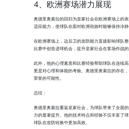
4、欧洲赛场潜力展现
奥德里奥索拉的回归为皇家社会在欧洲赛场上的表
适应能力，使球队在面对欧洲劲旅时能够保持冷静
在欧洲赛场上，边后卫的攻防能力直接影响球队整
比赛中创造进球机会，提升皇家社会在客场作战的
此外，他的心理素质和比赛经验帮助球队在连续高
更是对心理和体能的考验。奥德里奥索拉的存在，
荣誉的可能性。
总结：
奥德里奥索拉重返皇家社会，为球队带来了全面的
力的显著提升。他的技术特点和经验不仅丰富了球
球队在攻防转换中更加高效。