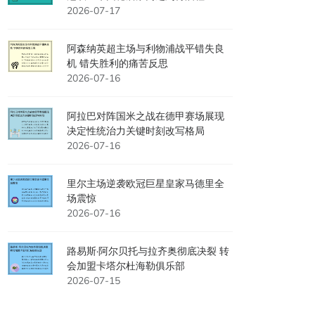
2026-07-17
阿森纳英超主场与利物浦战平错失良
机 错失胜利的痛苦反思
2026-07-16
阿拉巴对阵国米之战在德甲赛场展现
决定性统治力关键时刻改写格局
2026-07-16
里尔主场逆袭欧冠巨星皇家马德里全
场震惊
2026-07-16
路易斯·阿尔贝托与拉齐奥彻底决裂 转
会加盟卡塔尔杜海勒俱乐部
2026-07-15