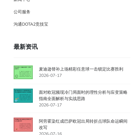
公司服务
沟通DOTA2竞技宝
最新资讯
麦迪逊替补上场精彩任意球一击锁定比赛胜利
2026-07-17
面对欧冠频现冷门局面时的理性分析与应变策略
指南全面解析与实战思路
2026-07-17
阿劳霍染红成巴萨欧冠出局转折点球队命运瞬间
改写
2026-07-16