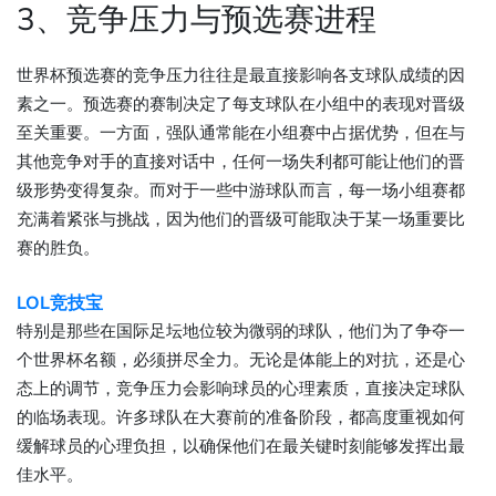
3、竞争压力与预选赛进程
世界杯预选赛的竞争压力往往是最直接影响各支球队成绩的因
素之一。预选赛的赛制决定了每支球队在小组中的表现对晋级
至关重要。一方面，强队通常能在小组赛中占据优势，但在与
其他竞争对手的直接对话中，任何一场失利都可能让他们的晋
级形势变得复杂。而对于一些中游球队而言，每一场小组赛都
充满着紧张与挑战，因为他们的晋级可能取决于某一场重要比
赛的胜负。
LOL竞技宝
特别是那些在国际足坛地位较为微弱的球队，他们为了争夺一
个世界杯名额，必须拼尽全力。无论是体能上的对抗，还是心
态上的调节，竞争压力会影响球员的心理素质，直接决定球队
的临场表现。许多球队在大赛前的准备阶段，都高度重视如何
缓解球员的心理负担，以确保他们在最关键时刻能够发挥出最
佳水平。