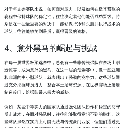
对于每支参赛队来说，如何面对压力，以及如何在极其紧张的
赛程中保持球队的稳定性，往往决定着他们能否成功晋级。特
别是在一些最重要的对决中，能够保持冷静头脑并执行战术的
球队，往往能够笑到最后，赢得晋级的资格。
4、意外黑马的崛起与挑战
在每一届世界杯预选赛中，总会有一些非传统强队在赛场上创
造惊喜，成为意外的黑马。在这一届的预选赛中，像一些亚洲
和非洲的中小型球队，就表现出了强劲的竞争力。这些球队通
过充分挖掘球员潜力、整合本土足球资源，在世界赛场上屡屡
制造冷门，给强队带来极大的威胁。
例如，某些中等实力的国家队通过强化团队协作和稳定的防守
反击战术，在面对强队时，往往能够取得意想不到的胜利。这
些球队虽然在实力上可能无法与传统豪门匹敌，但他们通过更