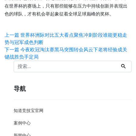
在世界杯的赛场上，只有那些能够在压力中持续创新并表现出
色的球队，才有机会举起象征着全球足球巅峰的奖杯。
上一篇
世界杯洲际对比五大看点聚焦冲刺阶段谁能更稳走
势与冠军成色判断
下一篇
今夜欧冠淘汰赛黑马突围转会风云下老将经验成关
键战胜负手定局
导航
知道竞技宝官网
案例中心
新闻中心