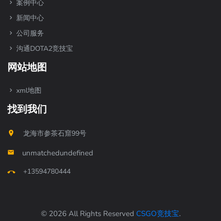
案例中心
新闻中心
公司服务
沟通DOTA2竞技宝
网站地图
xml地图
找到我们
龙海市参茶石窟99号
unmatchedundefined
+13594780444
© 2026 All Rights Reserved
CSGO竞技宝
.