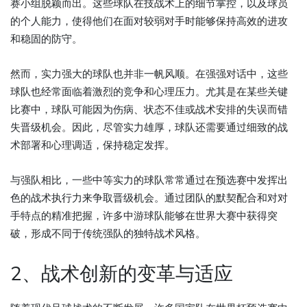
赛小组脱颖而出。这些球队在技战术上的细节掌控，以及球员
的个人能力，使得他们在面对较弱对手时能够保持高效的进攻
和稳固的防守。
然而，实力强大的球队也并非一帆风顺。在强强对话中，这些
球队也经常面临着激烈的竞争和心理压力。尤其是在某些关键
比赛中，球队可能因为伤病、状态不佳或战术安排的失误而错
失晋级机会。因此，尽管实力雄厚，球队还需要通过细致的战
术部署和心理调适，保持稳定发挥。
与强队相比，一些中等实力的球队常常通过在预选赛中发挥出
色的战术执行力来争取晋级机会。通过团队的默契配合和对对
手特点的精准把握，许多中游球队能够在世界大赛中获得突
破，形成不同于传统强队的独特战术风格。
2、战术创新的变革与适应