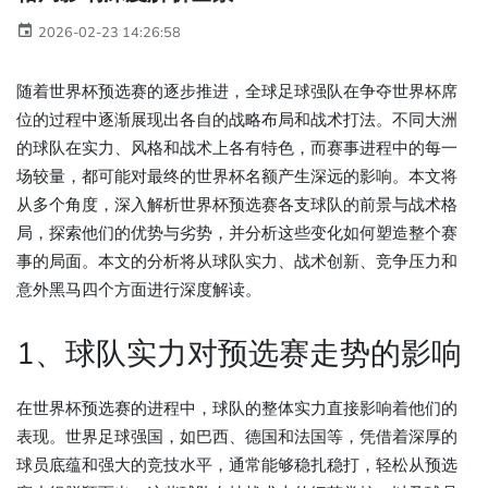
2026-02-23 14:26:58
随着世界杯预选赛的逐步推进，全球足球强队在争夺世界杯席
位的过程中逐渐展现出各自的战略布局和战术打法。不同大洲
的球队在实力、风格和战术上各有特色，而赛事进程中的每一
场较量，都可能对最终的世界杯名额产生深远的影响。本文将
从多个角度，深入解析世界杯预选赛各支球队的前景与战术格
局，探索他们的优势与劣势，并分析这些变化如何塑造整个赛
事的局面。本文的分析将从球队实力、战术创新、竞争压力和
意外黑马四个方面进行深度解读。
1、球队实力对预选赛走势的影响
在世界杯预选赛的进程中，球队的整体实力直接影响着他们的
表现。世界足球强国，如巴西、德国和法国等，凭借着深厚的
球员底蕴和强大的竞技水平，通常能够稳扎稳打，轻松从预选