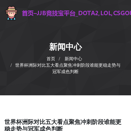
新闻中心
首页
新闻中心
世界杯洲际对比五大看点聚焦冲刺阶段谁能更稳走势与
冠军成色判断
世界杯洲际对比五大看点聚焦冲刺阶段谁能更
稳走势与冠军成色判断