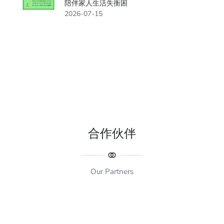
陪伴家人生活失衡困
2026-07-15
合作伙伴
Our Partners