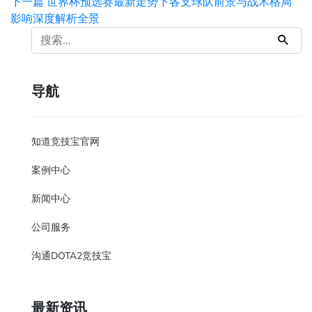
下一篇
世界杯预选赛最新走势下各支球队前景与战术格局
影响深度解析全景
导航
知道竞技宝官网
案例中心
新闻中心
公司服务
沟通DOTA2竞技宝
最新资讯