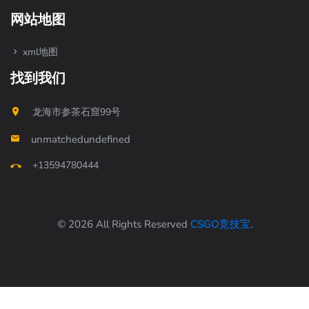
网站地图
xml地图
找到我们
龙海市参茶石窟99号
unmatchedundefined
+13594780444
© 2026 All Rights Reserved
CSGO竞技宝
.