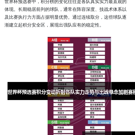
世界杯预选赛中，积分榜的变化往往是各队真实实力最直观的
体现。长期稳居前列的球队，通常在阵容深度、技战术体系以
及比赛执行力方面占据明显优势。通过连续取分，这些球队逐
渐建立起积分安全区，展现出强队应有的稳定性。