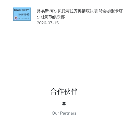
路易斯·阿尔贝托与拉齐奥彻底决裂 转会加盟卡塔
尔杜海勒俱乐部
2026-07-15
合作伙伴
Our Partners