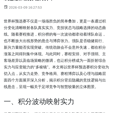
2026-03-09 16:27:53
世界杯预选赛不仅是一场场胜负的简单叠加，更是一条通过积
分变化清晰映射各队真实实力、竞技状态与战略选择的动态曲
线。随着赛程推进，积分榜的每一次波动都牵动着球队命运，
也不断放大出线形势的悬念与博弈张力。强队是否稳健前行、
新兴力量能否实现突破、传统劲旅会不会意外失速，都在积分
涨落之间得到集中体现。与此同时，赛程安排、对手强弱、主
客场差异以及临场策略的微调，也让积分榜成为一面折射综合
实力与应变能力的“多棱镜”。本文将以世界杯预选赛积分变动为
切入点，从实力走势、竞争格局、赛程博弈以及心理与战略层
面四个方面展开深入分析，揭示积分背后隐藏的竞技逻辑与出
线悬念，呈现一幅关于足球竞争与智慧较量的立体图景。
一、积分波动映射实力