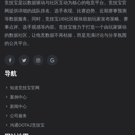
竞技宝是以数据驱动与社区互动为核心的电竞平台。竞技宝官
网提供详细的战队排名、选手表现、比赛趋势、近期赛事预测
等数据服务。同时，竞技宝JJB社区模块鼓励玩家发布策略、赛
事点评、选手观感等内容。竞技宝致力于打造一个由玩家驱动
的数据社区，让电竞数据不再枯燥，而是充满讨论与分享氛围
的公共平台。
导航
知道竞技宝官网
案例中心
新闻中心
公司服务
沟通DOTA2竞技宝