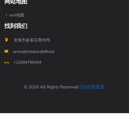
网站地图
xml地图
找到我们
龙海市参茶石窟99号
unmatchedundefined
+13594780444
© 2026 All Rights Reserved
CSGO竞技宝
.