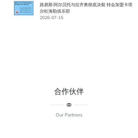
路易斯·阿尔贝托与拉齐奥彻底决裂 转会加盟卡塔
尔杜海勒俱乐部
2026-07-15
合作伙伴
Our Partners