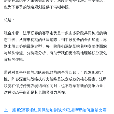
需要在总结中为未来做出改变。末段走势不仅决定当季排名，
也为下赛季的战略规划提供了清晰参照。
总结：
综合来看，法甲联赛的赛季走势是一条由多阶段共同构成的动
态曲线。从赛季初期的格局铺陈，到中段竞争的全面加剧，再
到末段走势的最终定型，每一阶段都深刻影响着联赛整体面貌
与球队命运。分阶段分析，有助于我们更准确地理解积分变化
背后的逻辑。
通过对竞争格局与球队表现趋势的全景回顾，可以发现稳定
性、阵容深度与战略执行力始终是决定成败的核心要素。法甲
联赛在保持传统强弱结构的同时，也不断孕育新的竞争力量，
这种动态平衡正是其长期吸引力所在。
上一篇
欧冠赛场红牌风险加剧战术犯规博弈如何重塑比赛