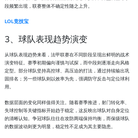
段频繁出现，联赛整体不确定性随之上升。
LOL竞技宝
3、球队表现趋势演变
从球队表现趋势来看，法甲联赛在不同阶段呈现出鲜明的战术
演变特征。赛季初期偏向谨慎与试探，而中段则逐渐走向风格
定型。部分球队坚持高控球、高压迫的打法，通过持续输出巩
固排名；另一些球队则以效率为先，强调防守反击与定位球利
用。
数据层面的变化同样值得关注。随着赛季推进，射门转化率、
失球控制等关键指标开始趋于稳定，这反映出球队对自身定位
的清晰认知。争冠球队往往在攻防两端保持均衡，而保级球队
的数据波动则更为明显，稳定性不足成为其主要隐患。