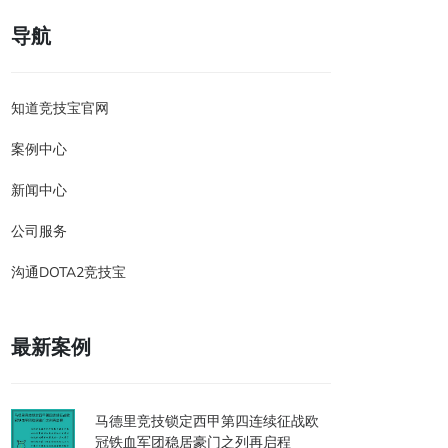
导航
知道竞技宝官网
案例中心
新闻中心
公司服务
沟通DOTA2竞技宝
最新案例
马德里竞技锁定西甲第四连续征战欧
冠铁血军团稳居豪门之列再启程