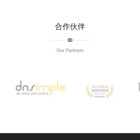
合作伙伴
Our Partners