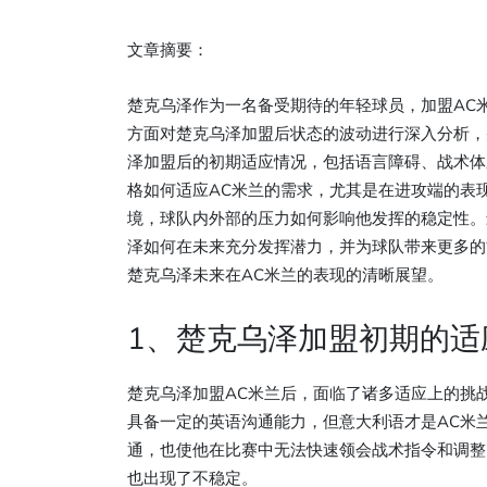
文章摘要：
楚克乌泽作为一名备受期待的年轻球员，加盟AC
方面对楚克乌泽加盟后状态的波动进行深入分析，
泽加盟后的初期适应情况，包括语言障碍、战术体
格如何适应AC米兰的需求，尤其是在进攻端的表
境，球队内外部的压力如何影响他发挥的稳定性。
泽如何在未来充分发挥潜力，并为球队带来更多的
楚克乌泽未来在AC米兰的表现的清晰展望。
1、楚克乌泽加盟初期的适
楚克乌泽加盟AC米兰后，面临了诸多适应上的挑
具备一定的英语沟通能力，但意大利语才是AC米
通，也使他在比赛中无法快速领会战术指令和调整
也出现了不稳定。