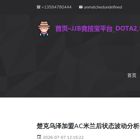
+13594780444
unmatchedundefined
首页
楚克乌泽加盟AC米兰后状态波动分
2026-07-07 12:15:22