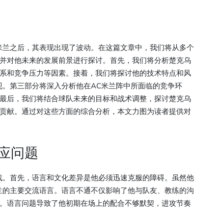
米兰之后，其表现出现了波动。在这篇文章中，我们将从多个
并对他未来的发展前景进行探讨。首先，我们将分析楚克乌
系和竞争压力等因素。接着，我们将探讨他的技术特点和风
现。第三部分将深入分析他在AC米兰阵中所面临的竞争环
最后，我们将结合球队未来的目标和战术调整，探讨楚克乌
贡献。通过对这些方面的综合分析，本文力图为读者提供对
应问题
战。首先，语言和文化差异是他必须迅速克服的障碍。虽然他
兰的主要交流语言。语言不通不仅影响了他与队友、教练的沟
。语言问题导致了他初期在场上的配合不够默契，进攻节奏