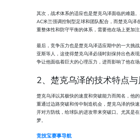
其次，战术体系的适应也是楚克乌泽面临的难题。
AC米兰强调控制型足球和团队配合，而楚克乌泽
重整体性和防守平衡的体系，需要他在场上更加注
最后，竞争压力也是楚克乌泽适应期中的一大挑战
亚斯等人，这使得楚克乌泽必须时刻保持出色表现
争让他面临着巨大的心理压力，进而影响了他在场
2、楚克乌泽的技术特点与
楚克乌泽以其极快的速度和突破能力而闻名，他的
重通过边路突破和传中制造机会，楚克乌泽的快速
开对方防线，给球队的进攻带来突破口。尤其是在
梦。
竞技宝赛事导航