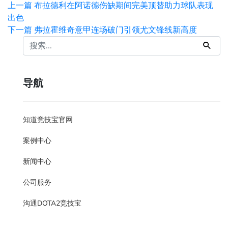
上一篇
布拉德利在阿诺德伤缺期间完美顶替助力球队表现
出色
下一篇
弗拉霍维奇意甲连场破门引领尤文锋线新高度
导航
知道竞技宝官网
案例中心
新闻中心
公司服务
沟通DOTA2竞技宝