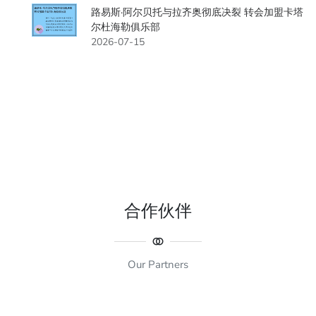
路易斯·阿尔贝托与拉齐奥彻底决裂 转会加盟卡塔
尔杜海勒俱乐部
2026-07-15
合作伙伴
Our Partners