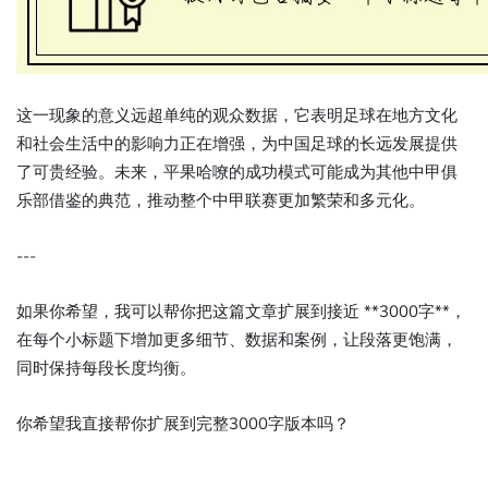
这一现象的意义远超单纯的观众数据，它表明足球在地方文化
和社会生活中的影响力正在增强，为中国足球的长远发展提供
了可贵经验。未来，平果哈嘹的成功模式可能成为其他中甲俱
乐部借鉴的典范，推动整个中甲联赛更加繁荣和多元化。
---
如果你希望，我可以帮你把这篇文章扩展到接近 **3000字**，
在每个小标题下增加更多细节、数据和案例，让段落更饱满，
同时保持每段长度均衡。
你希望我直接帮你扩展到完整3000字版本吗？