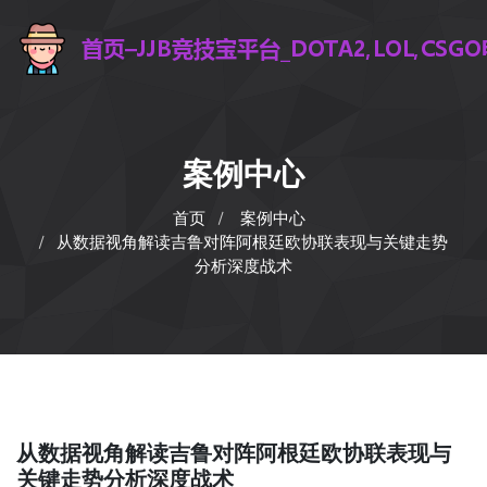
案例中心
首页
案例中心
从数据视角解读吉鲁对阵阿根廷欧协联表现与关键走势
分析深度战术
从数据视角解读吉鲁对阵阿根廷欧协联表现与
关键走势分析深度战术