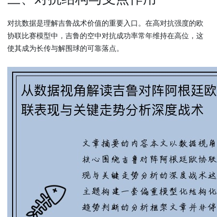
对抗数据是理解吉鲁战术价值的重要入口。在高对抗强度的欧
协联比赛模型中，吉鲁的空中对抗成功率常年维持在高位，这
使其成为长传与解围球的可靠落点。