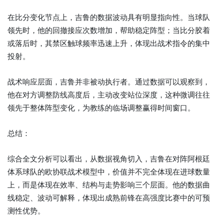
在比分变化节点上，吉鲁的数据波动具有明显指向性。当球队
领先时，他的回撤接应次数增加，帮助稳定阵型；当比分胶着
或落后时，其禁区触球频率迅速上升，体现出战术指令的集中
投射。
战术响应层面，吉鲁并非被动执行者。通过数据可以观察到，
他在对方调整防线高度后，主动改变站位深度，这种微调往往
领先于整体阵型变化，为教练的临场调整赢得时间窗口。
总结：
综合全文分析可以看出，从数据视角切入，吉鲁在对阵阿根廷
体系球队的欧协联战术模型中，价值并不完全体现在进球数量
上，而是体现在效率、结构与走势影响三个层面。他的数据曲
线稳定、波动可解释，体现出成熟前锋在高强度比赛中的可预
测性优势。