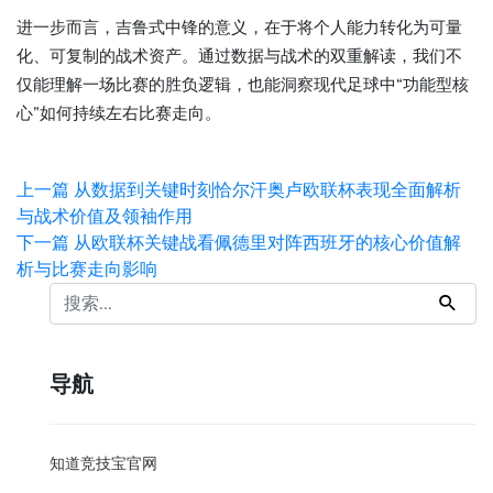
进一步而言，吉鲁式中锋的意义，在于将个人能力转化为可量
化、可复制的战术资产。通过数据与战术的双重解读，我们不
仅能理解一场比赛的胜负逻辑，也能洞察现代足球中“功能型核
心”如何持续左右比赛走向。
上一篇
从数据到关键时刻恰尔汗奥卢欧联杯表现全面解析
与战术价值及领袖作用
下一篇
从欧联杯关键战看佩德里对阵西班牙的核心价值解
析与比赛走向影响
导航
知道竞技宝官网