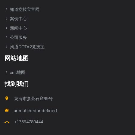
知道竞技宝官网
案例中心
新闻中心
公司服务
沟通DOTA2竞技宝
网站地图
xml地图
找到我们
龙海市参茶石窟99号
unmatchedundefined
+13594780444