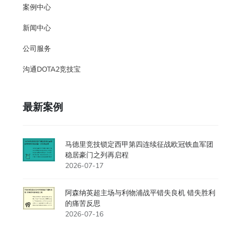
案例中心
新闻中心
公司服务
沟通DOTA2竞技宝
最新案例
马德里竞技锁定西甲第四连续征战欧冠铁血军团
稳居豪门之列再启程
2026-07-17
阿森纳英超主场与利物浦战平错失良机 错失胜利
的痛苦反思
2026-07-16