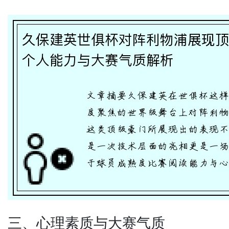
三、心理素质与大赛气质