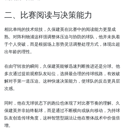
二、比赛阅读与决策能力
相比单纯的技术炫技，久保建英在比赛中的阅读能力更显成
熟。对阵利物浦这样强调整体压迫与协防的球队，他并未执着
于个人突破，而是根据场上形势灵活调整处理方式，体现出超
出年龄的理性。
在由守转攻的瞬间，久保建英能够迅速判断推进还是分球。他
多次通过提前观察队友站位，选择最合理的传球线路，有效破
解对手第一道压迫。这种快速决策能力，使球队的反击更具层
次感。
同时，他在无球状态下的跑位也体现了对比赛节奏的理解。久
保建英并非始终黏球，而是通过不断横向或纵向移动，为持球
队友创造传球角度，这种智慧型踢法让他在整体战术中价值倍
增。