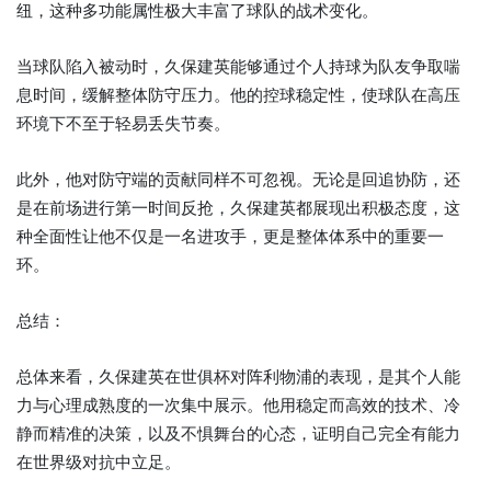
纽，这种多功能属性极大丰富了球队的战术变化。
当球队陷入被动时，久保建英能够通过个人持球为队友争取喘
息时间，缓解整体防守压力。他的控球稳定性，使球队在高压
环境下不至于轻易丢失节奏。
此外，他对防守端的贡献同样不可忽视。无论是回追协防，还
是在前场进行第一时间反抢，久保建英都展现出积极态度，这
种全面性让他不仅是一名进攻手，更是整体体系中的重要一
环。
总结：
总体来看，久保建英在世俱杯对阵利物浦的表现，是其个人能
力与心理成熟度的一次集中展示。他用稳定而高效的技术、冷
静而精准的决策，以及不惧舞台的心态，证明自己完全有能力
在世界级对抗中立足。