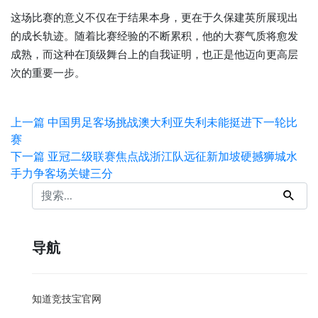
这场比赛的意义不仅在于结果本身，更在于久保建英所展现出
的成长轨迹。随着比赛经验的不断累积，他的大赛气质将愈发
成熟，而这种在顶级舞台上的自我证明，也正是他迈向更高层
次的重要一步。
上一篇
中国男足客场挑战澳大利亚失利未能挺进下一轮比
赛
下一篇
亚冠二级联赛焦点战浙江队远征新加坡硬撼狮城水
手力争客场关键三分
导航
知道竞技宝官网