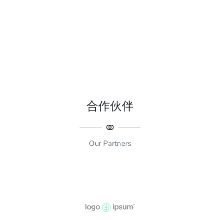
合作伙伴
Our Partners