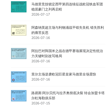
马德里竞技锁定西甲第四连续征战欧冠铁血军团
稳居豪门之列再启程
2026-07-17
阿森纳英超主场与利物浦战平错失良机 错失胜利
的痛苦反思
2026-07-16
阿拉巴对阵国米之战在德甲赛场展现决定性统治
力关键时刻改写格局
2026-07-16
里尔主场逆袭欧冠巨星皇家马德里全场震惊
2026-07-16
路易斯·阿尔贝托与拉齐奥彻底决裂 转会加盟卡塔
尔杜海勒俱乐部
2026-07-15