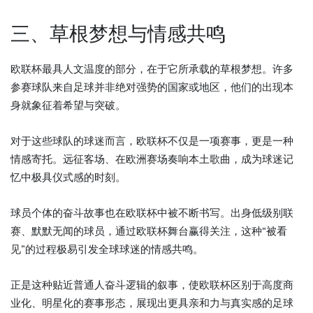
三、草根梦想与情感共鸣
欧联杯最具人文温度的部分，在于它所承载的草根梦想。许多
参赛球队来自足球并非绝对强势的国家或地区，他们的出现本
身就象征着希望与突破。
对于这些球队的球迷而言，欧联杯不仅是一项赛事，更是一种
情感寄托。远征客场、在欧洲赛场奏响本土歌曲，成为球迷记
忆中极具仪式感的时刻。
球员个体的奋斗故事也在欧联杯中被不断书写。出身低级别联
赛、默默无闻的球员，通过欧联杯舞台赢得关注，这种“被看
见”的过程极易引发全球球迷的情感共鸣。
正是这种贴近普通人奋斗逻辑的叙事，使欧联杯区别于高度商
业化、明星化的赛事形态，展现出更具亲和力与真实感的足球