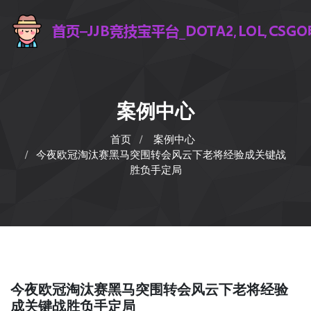
案例中心
首页
案例中心
今夜欧冠淘汰赛黑马突围转会风云下老将经验成关键战
胜负手定局
今夜欧冠淘汰赛黑马突围转会风云下老将经验
成关键战胜负手定局