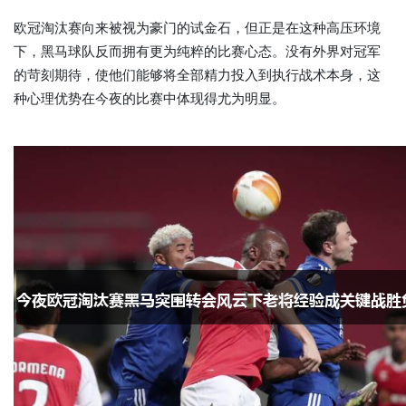
欧冠淘汰赛向来被视为豪门的试金石，但正是在这种高压环境
下，黑马球队反而拥有更为纯粹的比赛心态。没有外界对冠军
的苛刻期待，使他们能够将全部精力投入到执行战术本身，这
种心理优势在今夜的比赛中体现得尤为明显。