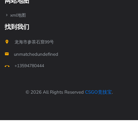
网站地图
xml地图
找到我们
龙海市参茶石窟99号
unmatchedundefined
+13594780444
© 2026 All Rights Reserved
CSGO竞技宝
.