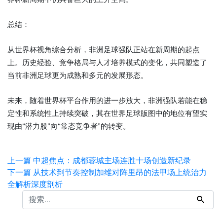
总结：
从世界杯视角综合分析，非洲足球强队正站在新周期的起点
上。历史经验、竞争格局与人才培养模式的变化，共同塑造了
当前非洲足球更为成熟和多元的发展形态。
未来，随着世界杯平台作用的进一步放大，非洲强队若能在稳
定性和系统性上持续突破，其在世界足球版图中的地位有望实
现由“潜力股”向“常态竞争者”的转变。
上一篇
中超焦点：成都蓉城主场连胜十场创造新纪录
下一篇
从技术到节奏控制加维对阵里昂的法甲场上统治力
全解析深度剖析