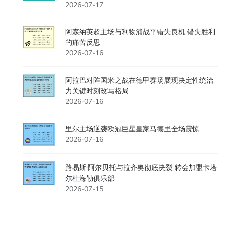
2026-07-17
阿森纳英超主场与利物浦战平错失良机 错失胜利
的痛苦反思
2026-07-16
阿拉巴对阵国米之战在德甲赛场展现决定性统治
力关键时刻改写格局
2026-07-16
里尔主场逆袭欧冠巨星皇家马德里全场震惊
2026-07-16
路易斯·阿尔贝托与拉齐奥彻底决裂 转会加盟卡塔
尔杜海勒俱乐部
2026-07-15