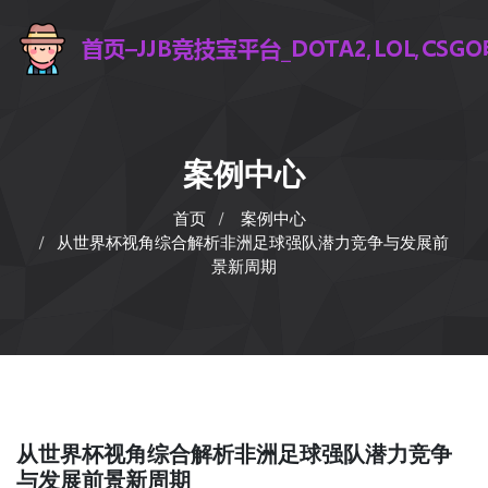
案例中心
首页
案例中心
从世界杯视角综合解析非洲足球强队潜力竞争与发展前
景新周期
从世界杯视角综合解析非洲足球强队潜力竞争
与发展前景新周期