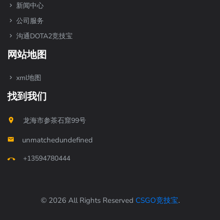
新闻中心
公司服务
沟通DOTA2竞技宝
网站地图
xml地图
找到我们
龙海市参茶石窟99号
unmatchedundefined
+13594780444
© 2026 All Rights Reserved
CSGO竞技宝
.