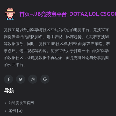
竞技宝是以数据驱动与社区互动为核心的电竞平台。竞技宝官
网提供详细的战队排名、选手表现、比赛趋势、近期赛事预测
等数据服务。同时，竞技宝JJB社区模块鼓励玩家发布策略、赛
事点评、选手观感等内容。竞技宝致力于打造一个由玩家驱动
的数据社区，让电竞数据不再枯燥，而是充满讨论与分享氛围
的公共平台。
导航
知道竞技宝官网
案例中心