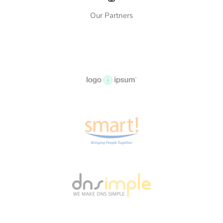
Our Partners