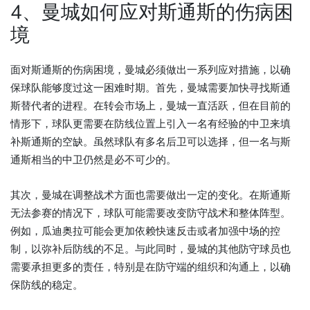
4、曼城如何应对斯通斯的伤病困
境
面对斯通斯的伤病困境，曼城必须做出一系列应对措施，以确
保球队能够度过这一困难时期。首先，曼城需要加快寻找斯通
斯替代者的进程。在转会市场上，曼城一直活跃，但在目前的
情形下，球队更需要在防线位置上引入一名有经验的中卫来填
补斯通斯的空缺。虽然球队有多名后卫可以选择，但一名与斯
通斯相当的中卫仍然是必不可少的。
其次，曼城在调整战术方面也需要做出一定的变化。在斯通斯
无法参赛的情况下，球队可能需要改变防守战术和整体阵型。
例如，瓜迪奥拉可能会更加依赖快速反击或者加强中场的控
制，以弥补后防线的不足。与此同时，曼城的其他防守球员也
需要承担更多的责任，特别是在防守端的组织和沟通上，以确
保防线的稳定。