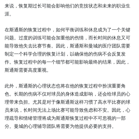
来说，恢复期过长可能会影响他们的竞技状态和未来的职业生
涯。
在斯通斯的恢复过程中，如何平衡训练和休息成为了一个关键
问题。过度的训练可能会加重他的伤情，而长时间的休息又可
能导致他失去比赛节奏。因此，斯通斯和曼城的医疗团队需要
制定一个科学合理的恢复计划，以确保他的伤病不会反复发
作。恢复过程中的每一个细节都可能影响最终的结果，因此，
斯通斯需要高度重视。
此外，斯通斯的心理状态也将在他的恢复过程中扮演重要角
色。长期的伤病不仅对球员的身体造成影响，还会给球员的心
理带来负担。尤其是对于像斯通斯这样习惯了高水平比赛的球
员来说，长时间无法上场比赛可能导致焦虑和不安。因此，心
理疏导和情绪管理将成为斯通斯恢复过程中不可忽视的一部
分。曼城的心理辅导团队将需要为他提供必要的支持。