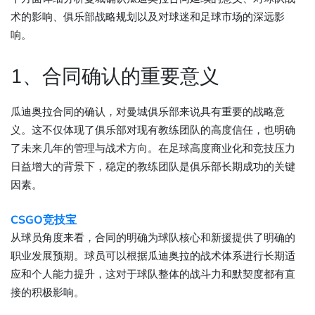
术的影响、俱乐部战略规划以及对球迷和足球市场的深远影
响。
1、合同确认的重要意义
瓜迪奥拉合同的确认，对曼城俱乐部来说具有重要的战略意
义。这不仅体现了俱乐部对现有教练团队的高度信任，也明确
了未来几年的管理与战术方向。在足球高度商业化和竞技压力
日益增大的背景下，稳定的教练团队是俱乐部长期成功的关键
因素。
CSGO竞技宝
从球员角度来看，合同的明确为球队核心和新援提供了明确的
职业发展预期。球员可以根据瓜迪奥拉的战术体系进行长期适
应和个人能力提升，这对于球队整体的战斗力和默契度都有直
接的积极影响。