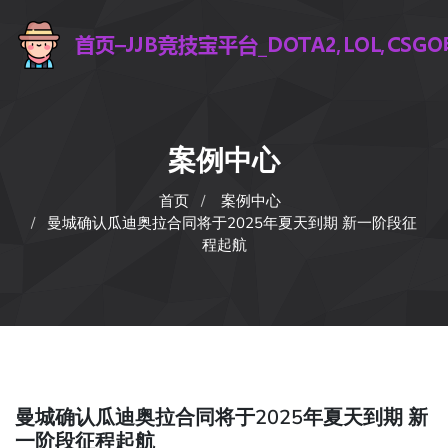
案例中心
首页
案例中心
曼城确认瓜迪奥拉合同将于2025年夏天到期 新一阶段征
程起航
曼城确认瓜迪奥拉合同将于2025年夏天到期 新
一阶段征程起航