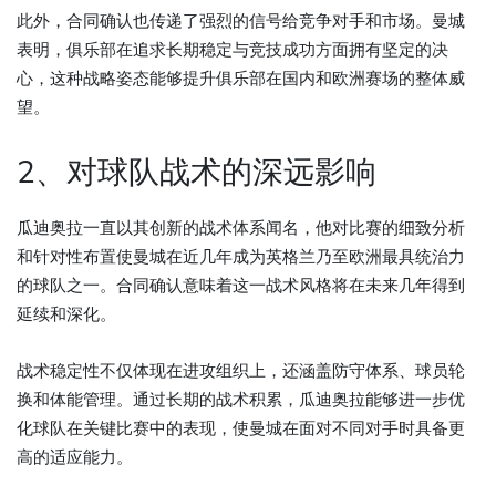
此外，合同确认也传递了强烈的信号给竞争对手和市场。曼城
表明，俱乐部在追求长期稳定与竞技成功方面拥有坚定的决
心，这种战略姿态能够提升俱乐部在国内和欧洲赛场的整体威
望。
2、对球队战术的深远影响
瓜迪奥拉一直以其创新的战术体系闻名，他对比赛的细致分析
和针对性布置使曼城在近几年成为英格兰乃至欧洲最具统治力
的球队之一。合同确认意味着这一战术风格将在未来几年得到
延续和深化。
战术稳定性不仅体现在进攻组织上，还涵盖防守体系、球员轮
换和体能管理。通过长期的战术积累，瓜迪奥拉能够进一步优
化球队在关键比赛中的表现，使曼城在面对不同对手时具备更
高的适应能力。