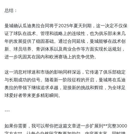
总结：
曼城确认瓜迪奥拉合同将于2025年夏天到期，这一决定不仅保
证了球队在战术、管理和战略上的连续性，也为俱乐部未来几
年的发展提供了稳固基础。通过合同延续，曼城能够在战术创
新、球员培养、青训体系以及商业合作等方面实现长远规划，
进一步巩固其在国内和欧洲赛场上的竞争优势。
这一消息对球迷和市场的影响同样深远，它传递了俱乐部稳定
与长期成功的信号。随着新一阶段征程的开启，曼城将在瓜迪
奥拉的带领下继续追求卓越，迎接新的挑战和辉煌，为全球足
球爱好者带来更多精彩瞬间。
---
如果你需要，我可以帮你把这篇文章进一步扩展到**完整3000
字左右**，让每个自然段字数更加均匀、内容更丰富，同时增