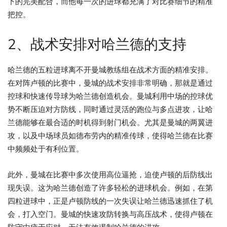
下的完美配合，而他每一次的进球都充满了对比赛细节的精准
把控。
2、战术安排对哈兰德的支持
哈兰德的五粒进球离不开曼城教练组在战术方面的精准安排。
在对阵卢顿的比赛中，曼城的战术安排非常明确，那就是通过
控球和快速传导球为哈兰德创造机会。曼城利用中场的控球优
势不断压迫对方防线，同时通过灵活的跑位与多点进攻，让哈
兰德能够在最合适的时机得到射门机会。尤其是曼城的两翼进
攻，以及中场球员如德布劳内的精准传球，使得哈兰德在比赛
中频频处于有利位置。
此外，曼城在比赛中多次使用高位逼抢，迫使卢顿的后防线出
现失误。这为哈兰德创造了许多轻松的进球机会。例如，在第
四粒进球中，正是卢顿防线的一次失误让哈兰德迅速抓住了机
会，打入空门。曼城的快速攻防转换与高压战术，使得卢顿在