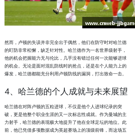
然而，卢顿的失误并非完全出于偶然，他们在防守时对哈兰德
的盯防非常松懈，缺乏针对性。哈兰德作为一名世界级射手，
他的机会把握能力无与伦比，几乎没有错过任何一次能够进球
的机会。无论是面对混乱防线时的抢点，还是在个人能力上的
爆发，哈兰德都能充分利用卢顿防线的漏洞，打出致命一击。
4、哈兰德的个人成就与未来展望
哈兰德在对阵卢顿的五粒进球，不仅是他个人进球纪录的突
破，更是他整个职业生涯的又一次标志性成就。作为曼城的主
力射手，哈兰德的表现极大地提升了他在全球足坛的地位。此
前，他已凭借多项数据成为英超赛场上的顶级前锋，而这场五