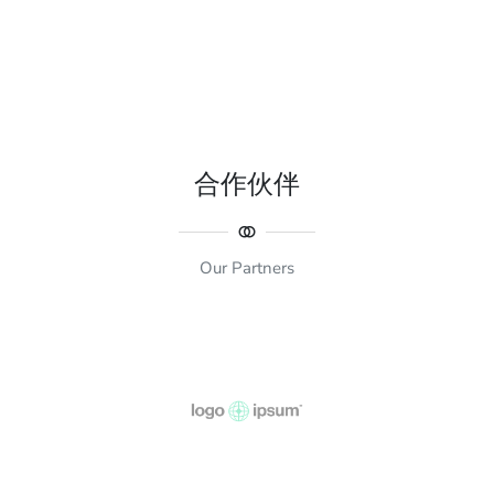
合作伙伴
Our Partners