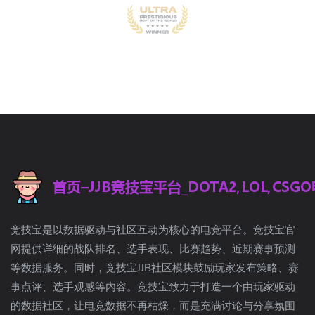
竞技宝是以数据驱动与社区互动为核心的电竞平台。竞技宝官
网提供详细的战队排名、选手表现、比赛趋势、近期赛事预测
等数据服务。同时，竞技宝JJB社区模块鼓励玩家发布策略、赛
事点评、选手观感等内容。竞技宝致力于打造一个由玩家驱动
的数据社区，让电竞数据不再枯燥，而是充满讨论与分享氛围