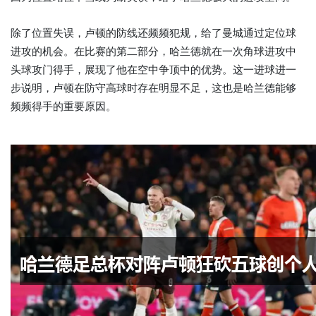
除了位置失误，卢顿的防线还频频犯规，给了曼城通过定位球
进攻的机会。在比赛的第二部分，哈兰德就在一次角球进攻中
头球攻门得手，展现了他在空中争顶中的优势。这一进球进一
步说明，卢顿在防守高球时存在明显不足，这也是哈兰德能够
频频得手的重要原因。