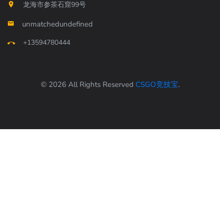
龙海市参茶石窟99号
unmatchedundefined
+13594780444
© 2026 All Rights Reserved
CSGO竞技宝
.