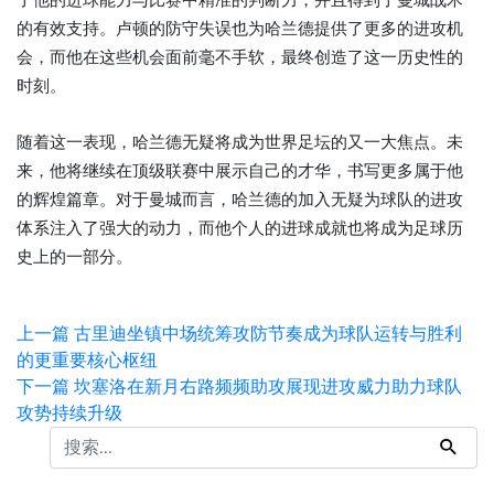
了他的进球能力与比赛中精准的判断力，并且得到了曼城战术
的有效支持。卢顿的防守失误也为哈兰德提供了更多的进攻机
会，而他在这些机会面前毫不手软，最终创造了这一历史性的
时刻。
随着这一表现，哈兰德无疑将成为世界足坛的又一大焦点。未
来，他将继续在顶级联赛中展示自己的才华，书写更多属于他
的辉煌篇章。对于曼城而言，哈兰德的加入无疑为球队的进攻
体系注入了强大的动力，而他个人的进球成就也将成为足球历
史上的一部分。
上一篇
古里迪坐镇中场统筹攻防节奏成为球队运转与胜利
的更重要核心枢纽
下一篇
坎塞洛在新月右路频频助攻展现进攻威力助力球队
攻势持续升级