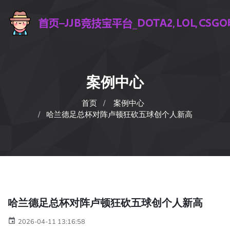
案例中心
首页
案例中心
哈兰德足总杯对阵卢顿狂砍五球创个人新高
哈兰德足总杯对阵卢顿狂砍五球创个人新高
2026-04-11 13:16:58