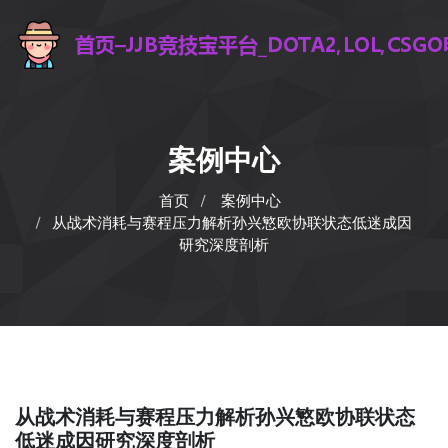
案例中心
首页
案例中心
从战术消耗与赛程压力解析孙兴慜欧协联状态低迷成因
研究深度剖析
从战术消耗与赛程压力解析孙兴慜欧协联状态
低迷成因研究深度剖析