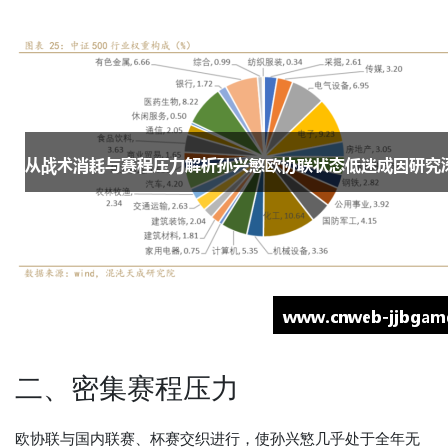
二、密集赛程压力
欧协联与国内联赛、杯赛交织进行，使孙兴慜几乎处于全年无