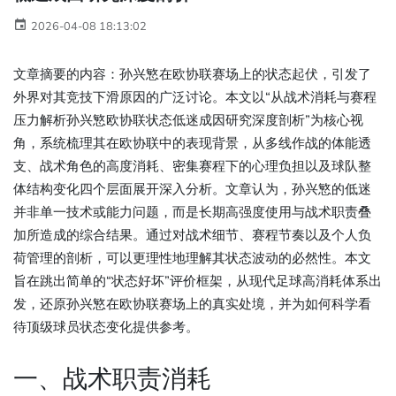
2026-04-08 18:13:02
文章摘要的内容：孙兴慜在欧协联赛场上的状态起伏，引发了
外界对其竞技下滑原因的广泛讨论。本文以“从战术消耗与赛程
压力解析孙兴慜欧协联状态低迷成因研究深度剖析”为核心视
角，系统梳理其在欧协联中的表现背景，从多线作战的体能透
支、战术角色的高度消耗、密集赛程下的心理负担以及球队整
体结构变化四个层面展开深入分析。文章认为，孙兴慜的低迷
并非单一技术或能力问题，而是长期高强度使用与战术职责叠
加所造成的综合结果。通过对战术细节、赛程节奏以及个人负
荷管理的剖析，可以更理性地理解其状态波动的必然性。本文
旨在跳出简单的“状态好坏”评价框架，从现代足球高消耗体系出
发，还原孙兴慜在欧协联赛场上的真实处境，并为如何科学看
待顶级球员状态变化提供参考。
一、战术职责消耗