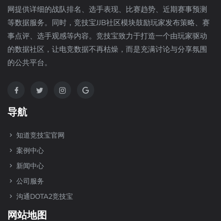
网提供详细的战队排名、选手表现、比赛趋势、近期赛事预测
等数据服务。同时，竞技宝JJB社区模块鼓励玩家发布策略、赛
事点评、选手观感等内容。竞技宝致力于打造一个由玩家驱动
的数据社区，让电竞数据不再枯燥，而是充满讨论与分享氛围
的公共平台。
导航
知道竞技宝官网
案例中心
新闻中心
公司服务
沟通DOTA2竞技宝
网站地图