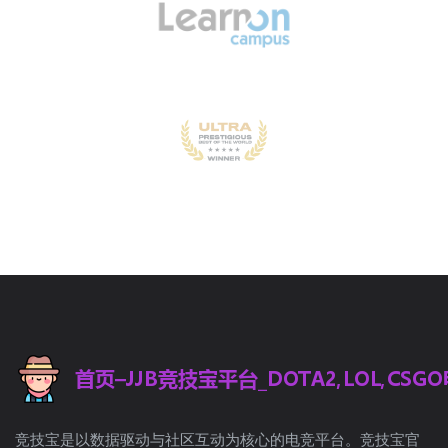
竞技宝是以数据驱动与社区互动为核心的电竞平台。竞技宝官