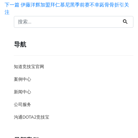
下一篇
伊藤洋辉加盟拜仁慕尼黑季前赛不幸跖骨骨折引关
注
导航
知道竞技宝官网
案例中心
新闻中心
公司服务
沟通DOTA2竞技宝