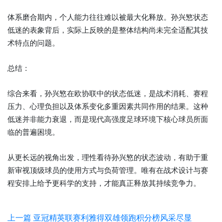
体系磨合期内，个人能力往往难以被最大化释放。孙兴慜状态
低迷的表象背后，实际上反映的是整体结构尚未完全适配其技
术特点的问题。
总结：
综合来看，孙兴慜在欧协联中的状态低迷，是战术消耗、赛程
压力、心理负担以及体系变化多重因素共同作用的结果。这种
低迷并非能力衰退，而是现代高强度足球环境下核心球员所面
临的普遍困境。
从更长远的视角出发，理性看待孙兴慜的状态波动，有助于重
新审视顶级球员的使用方式与负荷管理。唯有在战术设计与赛
程安排上给予更科学的支持，才能真正释放其持续竞争力。
上一篇
亚冠精英联赛利雅得双雄领跑积分榜风采尽显