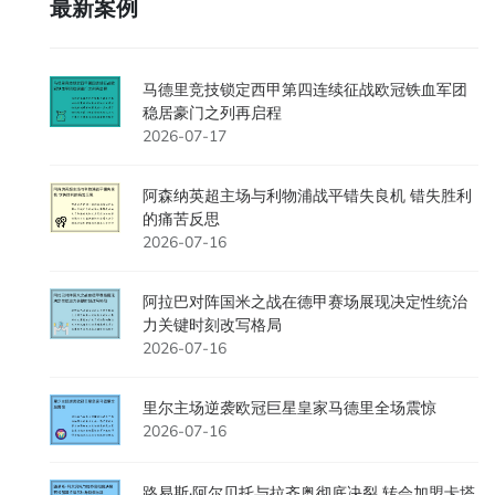
最新案例
马德里竞技锁定西甲第四连续征战欧冠铁血军团
稳居豪门之列再启程
2026-07-17
阿森纳英超主场与利物浦战平错失良机 错失胜利
的痛苦反思
2026-07-16
阿拉巴对阵国米之战在德甲赛场展现决定性统治
力关键时刻改写格局
2026-07-16
里尔主场逆袭欧冠巨星皇家马德里全场震惊
2026-07-16
路易斯·阿尔贝托与拉齐奥彻底决裂 转会加盟卡塔