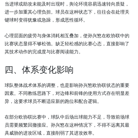
当进球或助攻未能及时出现时，舆论环境容易迅速转向质疑，
进一步加重其心理负担。球员在这种状态下，往往会在处理关
键球时变得犹豫或急躁，形成恶性循环。
心理层面的疲劳与身体消耗相互叠加，使孙兴慜在欧协联中的
比赛状态显得不够松弛。缺乏轻松感的比赛心态，直接影响了
其技术动作的完成度与比赛阅读能力。
四、体系变化影响
球队整体战术体系的调整，也是影响孙兴慜欧协联状态的重要
因素。不同教练思路下，对边锋和前锋的使用方式存在明显差
异，这要求球员不断适应新的跑位和配合逻辑。
在部分欧协联比赛中，球队中后场出球能力不足，导致前场球
员需要频繁回撤接应。孙兴慜在这种情况下，不得不远离其最
具威胁的进攻区域，直接削弱了其进攻效率。