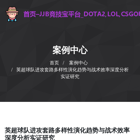
案例中心
首页
案例中心
英超球队进攻套路多样性演化趋势与战术效率深度分析
实证研究
英超球队进攻套路多样性演化趋势与战术效率
深度分析实证研究