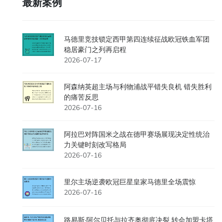
最新案例
马德里竞技锁定西甲第四连续征战欧冠铁血军团
稳居豪门之列再启程
2026-07-17
阿森纳英超主场与利物浦战平错失良机 错失胜利
的痛苦反思
2026-07-16
阿拉巴对阵国米之战在德甲赛场展现决定性统治
力关键时刻改写格局
2026-07-16
里尔主场逆袭欧冠巨星皇家马德里全场震惊
2026-07-16
路易斯·阿尔贝托与拉齐奥彻底决裂 转会加盟卡塔