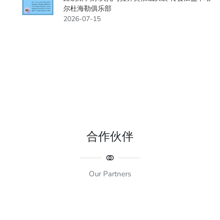
尔杜海勒俱乐部
2026-07-15
合作伙伴
Our Partners