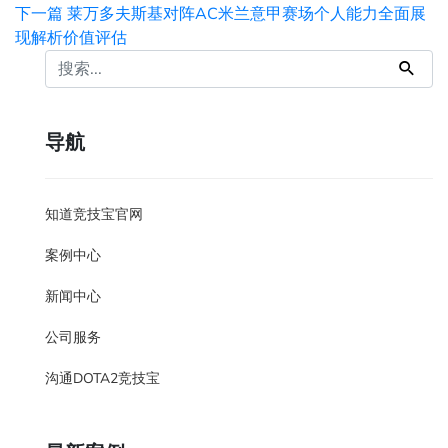
下一篇
莱万多夫斯基对阵AC米兰意甲赛场个人能力全面展
现解析价值评估
导航
知道竞技宝官网
案例中心
新闻中心
公司服务
沟通DOTA2竞技宝