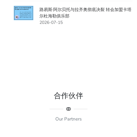
路易斯·阿尔贝托与拉齐奥彻底决裂 转会加盟卡塔
尔杜海勒俱乐部
2026-07-15
合作伙伴
Our Partners