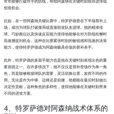
常常能够打破对手的防线，帮助阿森纳在关键时刻取得进球或
创造机会。
比如，在一些阿森纳关键比赛中，特罗萨德曾在下半场替补上
场，成功为球队打破僵局或直接助攻队友进球。他的精准传
球、巧妙跑位以及快速反应能力使得他能够在对方防线松懈时
迅速捕捉到机会。这种在比赛紧张时刻的敏锐感和迅速的决策
能力，使得特罗萨德成为阿森纳极具价值的替补杀手。
此外，特罗萨德的多面手能力也是他在关键时刻表现出色的重
要原因之一。在许多情况下，他不仅仅是替补登场作为单一角
色，而是能够根据球队的需要，灵活切换位置，发挥不同的作
用。无论是作为中锋、边锋还是前腰，他都能在最后时刻做出
决定性贡献，这种角色的多样性，使得他能够在关键时刻带来
不同的进攻方案。
4、特罗萨德对阿森纳战术体系的