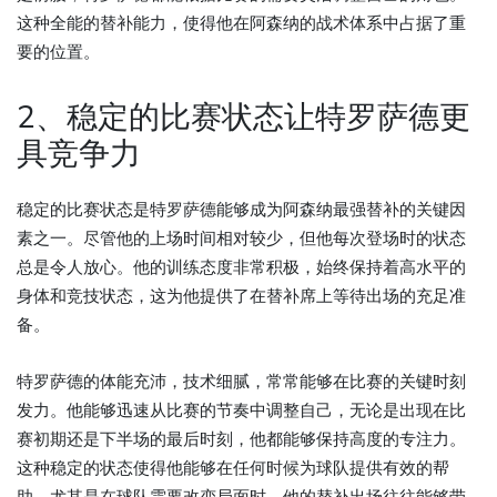
这种全能的替补能力，使得他在阿森纳的战术体系中占据了重
要的位置。
2、稳定的比赛状态让特罗萨德更
具竞争力
稳定的比赛状态是特罗萨德能够成为阿森纳最强替补的关键因
素之一。尽管他的上场时间相对较少，但他每次登场时的状态
总是令人放心。他的训练态度非常积极，始终保持着高水平的
身体和竞技状态，这为他提供了在替补席上等待出场的充足准
备。
特罗萨德的体能充沛，技术细腻，常常能够在比赛的关键时刻
发力。他能够迅速从比赛的节奏中调整自己，无论是出现在比
赛初期还是下半场的最后时刻，他都能够保持高度的专注力。
这种稳定的状态使得他能够在任何时候为球队提供有效的帮