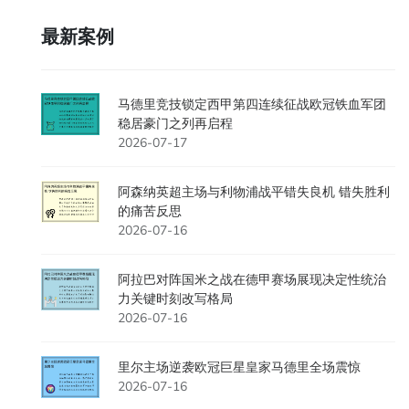
最新案例
马德里竞技锁定西甲第四连续征战欧冠铁血军团
稳居豪门之列再启程
2026-07-17
阿森纳英超主场与利物浦战平错失良机 错失胜利
的痛苦反思
2026-07-16
阿拉巴对阵国米之战在德甲赛场展现决定性统治
力关键时刻改写格局
2026-07-16
里尔主场逆袭欧冠巨星皇家马德里全场震惊
2026-07-16