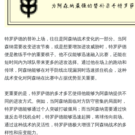
特罗萨德的替补上场，往往是阿森纳战术变化的一部分。当阿
森纳需要改变进攻节奏，或是想要增加进攻威胁时，特罗萨德
便是教练手中的重要棋子。他不仅能够迅速融入比赛，还能在
短时间内为球队带来更多的进攻选择。通过他在场上的跑动和
传球，阿森纳能够在对手防线出现漏洞时迅速抓住机会，这种
战术变化对阿森纳在比赛中占据优势至关重要。
更重要的是，特罗萨德的多才多艺使得他能够为阿森纳提供不
同的进攻方式。例如，当阿森纳面临对方防守密集的局面时，
特罗萨德能够通过个人突破打破僵局；而当阿森纳需要通过快
速反击寻找机会时，特罗萨德能够迅速起脚，将球传向前场。
通过这种战术的灵活性，特罗萨德极大增强了阿森纳战术的多
样性和应变能力。