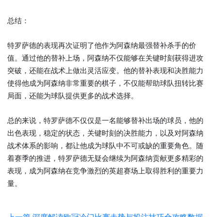
总结：
特罗萨德的表现再次证明了他作为阿森纳最强替补杀手的价
值。通过他的替补上场，阿森纳不仅能够在关键时刻获得进攻
突破，还能在战术上做出灵活应变。他的替补表现和决胜能力
使得他成为阿森纳非常重要的棋子，不仅能帮助球队扭转比赛
局面，还能为球队提供更多的战术选择。
总的来说，特罗萨德不仅仅是一名能够替补出场的球员，他的
出色表现，稳定的状态，关键时刻的决胜能力，以及对阿森纳
战术体系的影响，都让他成为球队中不可或缺的重要角色。随
着赛季的推进，特罗萨德无疑会继续为阿森纳贡献更多精彩的
表现，成为阿森纳在竞争激烈的英超赛场上取得胜利的重要力
量。