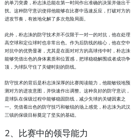
的单刀突袭，朴志洙总能在第一时间作出准确的决策并做出干
扰。这种防守意识使得他能够在比赛中迅速反应，打破对方的
进攻节奏，有效地化解了多次危险局面。
此外，朴志洙的防守技术并不仅限于一对一的对抗，他在处理
高空球和定位球时也非常出色。作为后防线的核心，他在空中
对抗中的优势显著，尤其是在面对对方的高球传中时，朴志洙
能够凭借出色的身体素质和位置感，把球稳稳解围或者成功争
顶，为球队守住了关键时刻的防线。
防守技术的背后是朴志洙深厚的比赛阅读能力，他能敏锐地预
测对方的进攻意图，并快速作出调整。这种良好的防守意识，
是球队在保级过程中能够稳固防线，减少失球的关键因素之
一。凭借着出色的防守技巧和敏锐的场上感觉，朴志洙为武汉
三镇的保级目标奠定了坚实的基础。
2、比赛中的领导能力