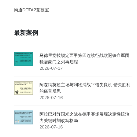
沟通DOTA2竞技宝
最新案例
马德里竞技锁定西甲第四连续征战欧冠铁血军团
稳居豪门之列再启程
2026-07-17
阿森纳英超主场与利物浦战平错失良机 错失胜利
的痛苦反思
2026-07-16
阿拉巴对阵国米之战在德甲赛场展现决定性统治
力关键时刻改写格局
2026-07-16