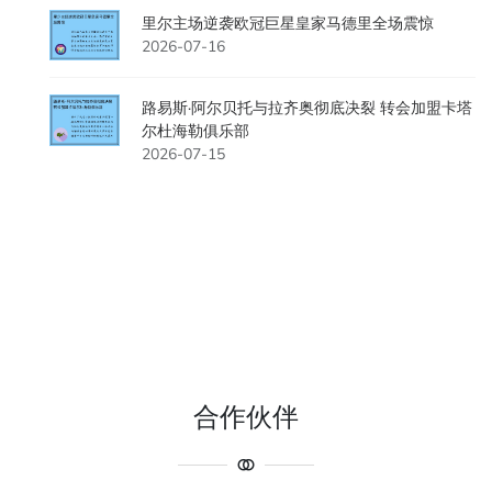
里尔主场逆袭欧冠巨星皇家马德里全场震惊
2026-07-16
路易斯·阿尔贝托与拉齐奥彻底决裂 转会加盟卡塔
尔杜海勒俱乐部
2026-07-15
合作伙伴