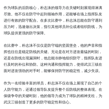
作为球队的后防核心，朴志洙的领导力在关键时刻展现得淋漓
尽致。他不仅在防守中起到领袖作用，还能够在场上指挥队友
进行有效的防守配合。在多次比赛中，朴志洙总能在防守遇到
压力时，迅速做出决策，指引其他球员补位或者组织防线，为
球队提供更强的防守保障。
在比赛中，朴志洙不仅仅是防守端的坚固堡垒，他的声音和指
挥也往往是稳定防线的关键。无论是在对方进攻最猛的时刻，
还是在防线出现漏洞时，他总能冷静地组织防守，指挥队友进
行及时的补位和协防。这种沟通和指挥能力，使得武汉三镇在
面对进攻强劲的对手时，能够保持防守的稳定性，减少失误。
作为一名经验丰富的球员，朴志洙不仅在场上展现了自己的个
人防守能力，还通过领导队友提升整个后防线的整体表现。在
保级争夺的关键时刻，他的领导力成为了球队的精神支柱，为
武汉三镇创造了更多的防守稳定性和信心。