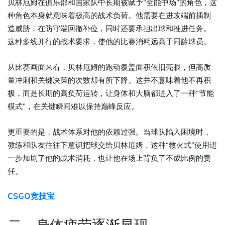
贝林厄姆在俱乐部和国家队中长期被赋予“全能中场”的角色，这
种角色本身就意味着极高的战术负荷。他需要在进攻端前插制
造威胁，在防守端回撤补位，同时还要承担出球和推进任务。
这种多线并行的战术要求，使他的比赛消耗远高于同龄球员。
从比赛画面来看，贝林厄姆的跑动覆盖面积依旧亮眼，但高质
量冲刺和关键决策的次数却有所下降。这并不意味着他不再积
极，而是长期的高负荷运转，让身体和大脑都进入了一种“节能
模式”，在关键瞬间难以保持巅峰反应。
更重要的是，战术体系对他的依赖过强。当球队陷入困境时，
教练和队友往往下意识把球交给贝林厄姆，这种“救火式”使用进
一步加剧了他的战术消耗，也让他在场上背负了不成比例的责
任。
CSGO竞技宝