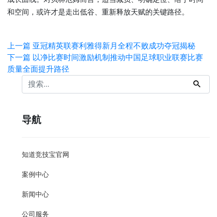
和空间，或许才是走出低谷、重新释放天赋的关键路径。
上一篇
亚冠精英联赛利雅得新月全程不败成功夺冠揭秘
下一篇
以净比赛时间激励机制推动中国足球职业联赛比赛
质量全面提升路径
导航
知道竞技宝官网
案例中心
新闻中心
公司服务