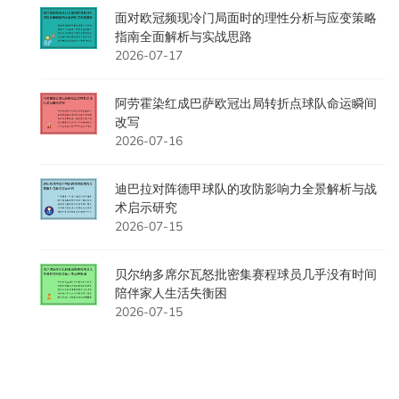
面对欧冠频现冷门局面时的理性分析与应变策略
指南全面解析与实战思路
2026-07-17
阿劳霍染红成巴萨欧冠出局转折点球队命运瞬间
改写
2026-07-16
迪巴拉对阵德甲球队的攻防影响力全景解析与战
术启示研究
2026-07-15
贝尔纳多席尔瓦怒批密集赛程球员几乎没有时间
陪伴家人生活失衡困
2026-07-15