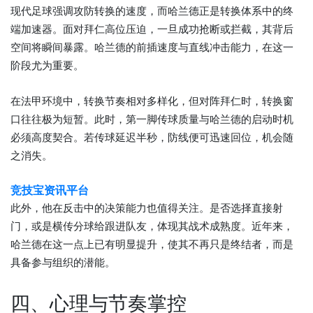
现代足球强调攻防转换的速度，而哈兰德正是转换体系中的终
端加速器。面对拜仁高位压迫，一旦成功抢断或拦截，其背后
空间将瞬间暴露。哈兰德的前插速度与直线冲击能力，在这一
阶段尤为重要。
在法甲环境中，转换节奏相对多样化，但对阵拜仁时，转换窗
口往往极为短暂。此时，第一脚传球质量与哈兰德的启动时机
必须高度契合。若传球延迟半秒，防线便可迅速回位，机会随
之消失。
竞技宝资讯平台
此外，他在反击中的决策能力也值得关注。是否选择直接射
门，或是横传分球给跟进队友，体现其战术成熟度。近年来，
哈兰德在这一点上已有明显提升，使其不再只是终结者，而是
具备参与组织的潜能。
四、心理与节奏掌控