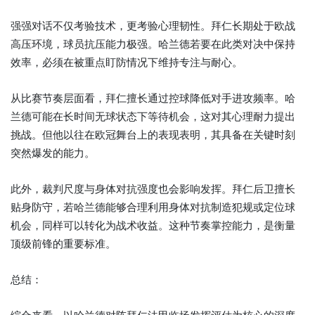
强强对话不仅考验技术，更考验心理韧性。拜仁长期处于欧战
高压环境，球员抗压能力极强。哈兰德若要在此类对决中保持
效率，必须在被重点盯防情况下维持专注与耐心。
从比赛节奏层面看，拜仁擅长通过控球降低对手进攻频率。哈
兰德可能在长时间无球状态下等待机会，这对其心理耐力提出
挑战。但他以往在欧冠舞台上的表现表明，其具备在关键时刻
突然爆发的能力。
此外，裁判尺度与身体对抗强度也会影响发挥。拜仁后卫擅长
贴身防守，若哈兰德能够合理利用身体对抗制造犯规或定位球
机会，同样可以转化为战术收益。这种节奏掌控能力，是衡量
顶级前锋的重要标准。
总结：