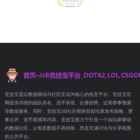
竞技宝是以数据驱动与社区互动为核心的电竞平台。竞技宝官
网提供详细的战队排名、选手表现、比赛趋势、近期赛事预测
等数据服务。同时，竞技宝JJB社区模块鼓励玩家发布策略、赛
事点评、选手观感等内容。竞技宝致力于打造一个由玩家驱动
的数据社区，让电竞数据不再枯燥，而是充满讨论与分享氛围
的公共平台。