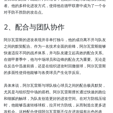
者。他的多样化进攻方式，使得他在德甲联赛中成为了一个令
对手防不胜防的攻击点。
2、配合与团队协作
阿尔瓦雷斯的进攻表现并非单打独斗，他的成功离不开与队友
之间的默契配合。作为一名技术全面的前锋，阿尔瓦雷斯能够
快速适应不同的战术体系，并与队友建立起高效的配合关系。
在德甲赛季中，他与中场球员和边锋的配合尤为重要。无论是
在反击中迅速前插，还是在组织进攻时回撤接球，阿尔瓦雷斯
的多面性使得他能够与各类球员产生化学反应。
具体来说，阿尔瓦雷斯与球队核心球员之间的配合极具默契，
尤其是与组织型中场的搭档。阿尔瓦雷斯擅长通过快速的跑位
和细腻的触球，为队友创造更好的进攻空间。在对方防线压缩
时，他能够迅速转移球权，拉开对方防线，从而制造出更多进
攻机会。这种配合使得阿尔瓦雷斯不仅在进攻端有出色的表