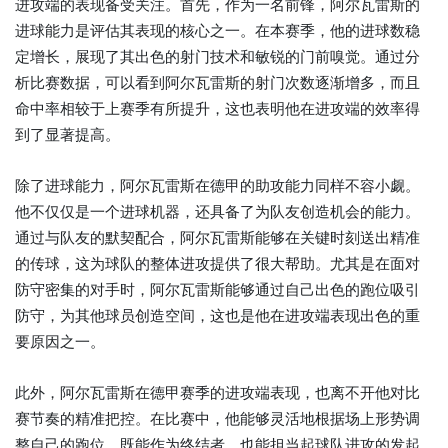
进攻端的表现备受关注。首先，作为一名前锋，阿尔瓦雷斯的
进球能力是评估其表现的核心之一。在本赛季，他的进球数稳
定增长，展现了其出色的射门技术和敏锐的门前嗅觉。通过分
析比赛数据，可以看到阿尔瓦雷斯的射门次数逐渐增多，而且
命中率相较于上赛季有所提升，这也表明他在进攻端的效率得
到了显著提高。
除了进球能力，阿尔瓦雷斯在德甲的助攻能力同样不容小觑。
他不仅仅是一个进球机器，还具备了为队友创造机会的能力。
通过与队友的默契配合，阿尔瓦雷斯能够在关键时刻送出精准
的传球，这为球队的整体进攻提供了很大帮助。尤其是在面对
防守密集的对手时，阿尔瓦雷斯能够通过自己出色的跑位吸引
防守，为其他球员创造空间，这也是他在进攻端表现出色的重
要原因之一。
此外，阿尔瓦雷斯在德甲赛季的进攻端表现，也离不开他对比
赛节奏的精准把控。在比赛中，他能够灵活地根据场上形势调
整自己的跑位，既能作为终结者，也能担当起球队进攻的发起