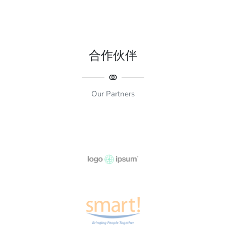
合作伙伴
Our Partners