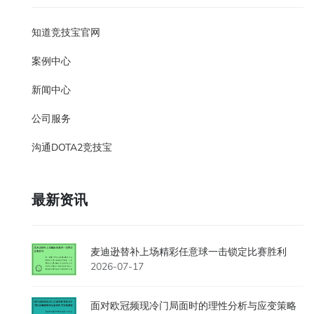
知道竞技宝官网
案例中心
新闻中心
公司服务
沟通DOTA2竞技宝
最新资讯
麦迪逊替补上场精彩任意球一击锁定比赛胜利
2026-07-17
面对欧冠频现冷门局面时的理性分析与应变策略