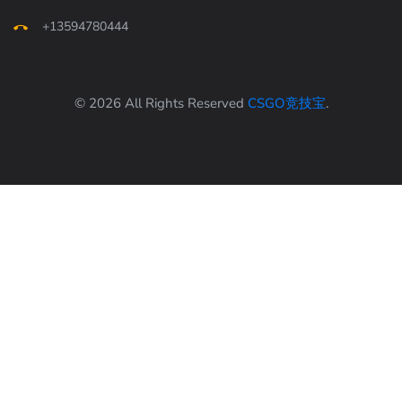
+13594780444
© 2026 All Rights Reserved
CSGO竞技宝
.