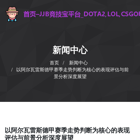
新闻中心
首页
新闻中心
以阿尔瓦雷斯德甲赛季走势判断为核心的表现评估与前
景分析深度展望
以阿尔瓦雷斯德甲赛季走势判断为核心的表现
评估与前景分析深度展望