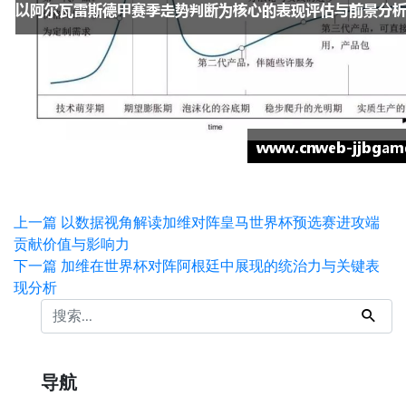
上一篇
以数据视角解读加维对阵皇马世界杯预选赛进攻端
贡献价值与影响力
下一篇
加维在世界杯对阵阿根廷中展现的统治力与关键表
现分析
导航