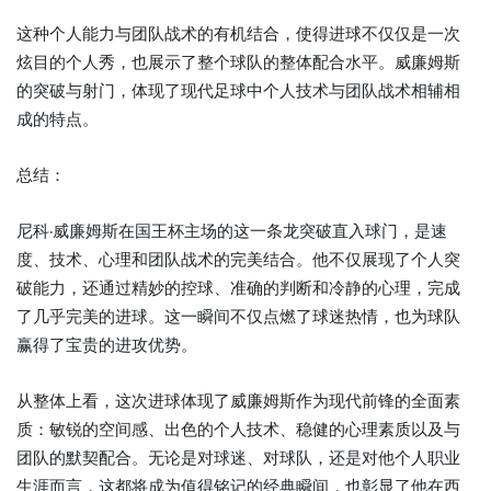
这种个人能力与团队战术的有机结合，使得进球不仅仅是一次
炫目的个人秀，也展示了整个球队的整体配合水平。威廉姆斯
的突破与射门，体现了现代足球中个人技术与团队战术相辅相
成的特点。
总结：
尼科·威廉姆斯在国王杯主场的这一条龙突破直入球门，是速
度、技术、心理和团队战术的完美结合。他不仅展现了个人突
破能力，还通过精妙的控球、准确的判断和冷静的心理，完成
了几乎完美的进球。这一瞬间不仅点燃了球迷热情，也为球队
赢得了宝贵的进攻优势。
从整体上看，这次进球体现了威廉姆斯作为现代前锋的全面素
质：敏锐的空间感、出色的个人技术、稳健的心理素质以及与
团队的默契配合。无论是对球迷、对球队，还是对他个人职业
生涯而言，这都将成为值得铭记的经典瞬间，也彰显了他在西