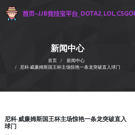
新闻中心
首页
新闻中心
尼科·威廉姆斯国王杯主场惊艳一条龙突破直入球门
尼科·威廉姆斯国王杯主场惊艳一条龙突破直入
球门