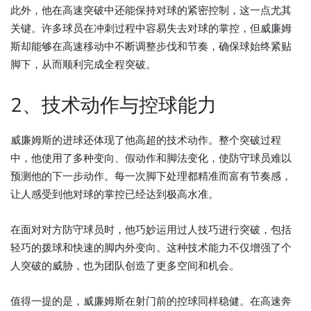
此外，他在高速突破中还能保持对球的紧密控制，这一点尤其
关键。许多球员在冲刺过程中容易失去对球的掌控，但威廉姆
斯却能够在高速移动中不断调整步伐和节奏，确保球始终紧贴
脚下，从而顺利完成全程突破。
2、技术动作与控球能力
威廉姆斯的进球还体现了他高超的技术动作。整个突破过程
中，他使用了多种变向、假动作和脚法变化，使防守球员难以
预测他的下一步动作。每一次脚下处理都精准而富有节奏感，
让人感受到他对球的掌控已经达到极高水准。
在面对对方防守球员时，他巧妙运用过人技巧进行突破，包括
轻巧的拨球和快速的脚内外变向。这种技术能力不仅增强了个
人突破的威胁，也为团队创造了更多空间和机会。
值得一提的是，威廉姆斯在射门前的控球同样稳健。在高速奔