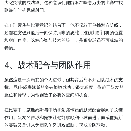
大化突破的成功率。这种意识使他能够在瞬息万变的比赛中找
到最佳时机完成射门。
在心理素质与比赛意识的结合下，他不仅敢于单挑对方防线，
还能在突破到最后一刻保持清晰的思维，准确判断门将的位置
和射门角度。这种心智与技术的统一，是顶尖球员不可或缺的
特质。
4、战术配合与团队作用
虽然这是一次精彩的个人进球，但其背后离不开团队战术的支
撑。尼科·威廉姆斯的突破能够成功，很大程度上依赖于队友的
跑位和传球，为他创造了必要的空间和机会。
在比赛中，威廉姆斯与中场和边路球员的默契配合起到了关键
作用。队友的传球和掩护让他能够顺利带球前进，而威廉姆斯
的突破又反过来为团队创造进攻威胁，形成攻防联动。