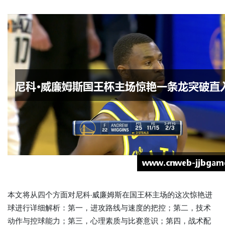
本文将从四个方面对尼科·威廉姆斯在国王杯主场的这次惊艳进
球进行详细解析：第一，进攻路线与速度的把控；第二，技术
动作与控球能力；第三，心理素质与比赛意识；第四，战术配