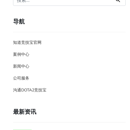
导航
知道竞技宝官网
案例中心
新闻中心
公司服务
沟通DOTA2竞技宝
最新资讯