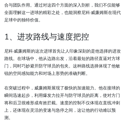
合与团队作用。通过对这四个方面的深入剖析，我们不仅能够
全面理解这一进球的精彩之处，也能洞察尼科·威廉姆斯在现代
足球中的独特价值。
1、进攻路线与速度把控
尼科·威廉姆斯的这次进球首先让人印象深刻的是他选择的进攻
路线。在球场中，他从边路出发，沿着最短的路径直逼对方球
门，同时巧妙避开防守球员的包夹。这种路线选择体现了他敏
锐的空间感知能力和对场上形势的准确判断。
在突破过程中，威廉姆斯展现了极快的加速能力。他在接球的
瞬间迅速起步，利用爆发力拉开与防守球员的距离，使对方门
将和后卫很难形成有效拦截。速度的控制不仅体现在直线冲刺
上，还体现在灵活的变速与急停之间，这让他的行动难以预
测。