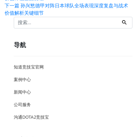
下一篇
孙兴慜德甲对阵日本球队全场表现深度复盘与战术
价值解析关键细节
导航
知道竞技宝官网
案例中心
新闻中心
公司服务
沟通DOTA2竞技宝