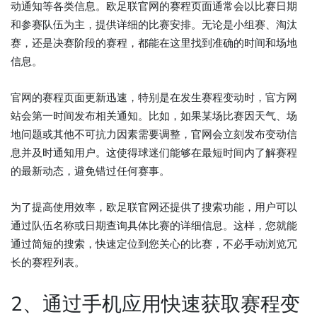
动通知等各类信息。欧足联官网的赛程页面通常会以比赛日期
和参赛队伍为主，提供详细的比赛安排。无论是小组赛、淘汰
赛，还是决赛阶段的赛程，都能在这里找到准确的时间和场地
信息。
官网的赛程页面更新迅速，特别是在发生赛程变动时，官方网
站会第一时间发布相关通知。比如，如果某场比赛因天气、场
地问题或其他不可抗力因素需要调整，官网会立刻发布变动信
息并及时通知用户。这使得球迷们能够在最短时间内了解赛程
的最新动态，避免错过任何赛事。
为了提高使用效率，欧足联官网还提供了搜索功能，用户可以
通过队伍名称或日期查询具体比赛的详细信息。这样，您就能
通过简短的搜索，快速定位到您关心的比赛，不必手动浏览冗
长的赛程列表。
2、通过手机应用快速获取赛程变