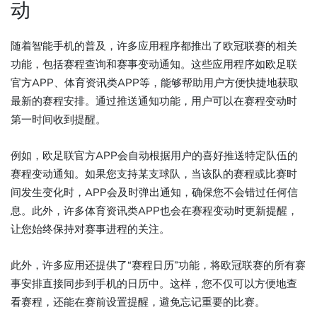
动
随着智能手机的普及，许多应用程序都推出了欧冠联赛的相关
功能，包括赛程查询和赛事变动通知。这些应用程序如欧足联
官方APP、体育资讯类APP等，能够帮助用户方便快捷地获取
最新的赛程安排。通过推送通知功能，用户可以在赛程变动时
第一时间收到提醒。
例如，欧足联官方APP会自动根据用户的喜好推送特定队伍的
赛程变动通知。如果您支持某支球队，当该队的赛程或比赛时
间发生变化时，APP会及时弹出通知，确保您不会错过任何信
息。此外，许多体育资讯类APP也会在赛程变动时更新提醒，
让您始终保持对赛事进程的关注。
此外，许多应用还提供了“赛程日历”功能，将欧冠联赛的所有赛
事安排直接同步到手机的日历中。这样，您不仅可以方便地查
看赛程，还能在赛前设置提醒，避免忘记重要的比赛。