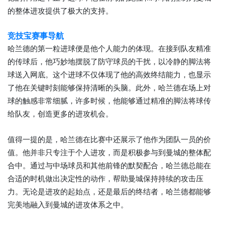
的整体进攻提供了极大的支持。
竞技宝赛事导航
哈兰德的第一粒进球便是他个人能力的体现。在接到队友精准
的传球后，他巧妙地摆脱了防守球员的干扰，以冷静的脚法将
球送入网底。这个进球不仅体现了他的高效终结能力，也显示
了他在关键时刻能够保持清晰的头脑。此外，哈兰德在场上对
球的触感非常细腻，许多时候，他能够通过精准的脚法将球传
给队友，创造更多的进攻机会。
值得一提的是，哈兰德在比赛中还展示了他作为团队一员的价
值。他并非只专注于个人进攻，而是积极参与到曼城的整体配
合中。通过与中场球员和其他前锋的默契配合，哈兰德总能在
合适的时机做出决定性的动作，帮助曼城保持持续的攻击压
力。无论是进攻的起始点，还是最后的终结者，哈兰德都能够
完美地融入到曼城的进攻体系之中。