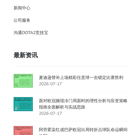
新闻中心
公司服务
沟通DOTA2竞技宝
最新资讯
麦迪逊替补上场精彩任意球一击锁定比赛胜利
2026-07-17
面对欧冠频现冷门局面时的理性分析与应变策略
指南全面解析与实战思路
2026-07-17
阿劳霍染红成巴萨欧冠出局转折点球队命运瞬间