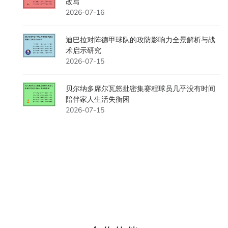
改写
2026-07-16
迪巴拉对阵德甲球队的攻防影响力全景解析与战
术启示研究
2026-07-15
贝尔纳多席尔瓦怒批密集赛程球员几乎没有时间
陪伴家人生活失衡困
2026-07-15