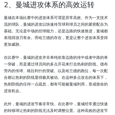
2、曼城进攻体系的高效运转
曼城在本场比赛中的进攻体系可谓是异常高效。作为一支技术
流的球队，曼城的进攻以快速传导球和球员之间的紧密配合为
基础。无论是中场的控球能力，还是边路的快速推进，曼城都
表现得游刃有余。而哈兰德的存在，更是让整个进攻体系变得
更加威胁。
在比赛中，曼城的进攻并非单纯依靠边路的传中或者中路的单
一突破，而是通过球员间的多点开花来打击热刺的防线。德布
劳内的传球、格拉利什的突破、以及哈兰德的跑位，每一次配
合都让热刺的防线显得极其被动。在这种多点攻击的体系下，
热刺防线的任何一点疏忽，都有可能被曼城利用，形成致命的
进攻机会。
此外，曼城的进攻节奏非常快。在比赛中，曼城经常通过快速
的转移球让热刺的防线无法及时调整位置。这种高效的进攻节