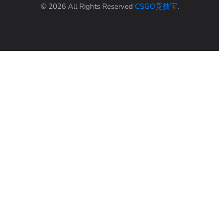
© 2026 All Rights Reserved
CSGO竞技宝
.