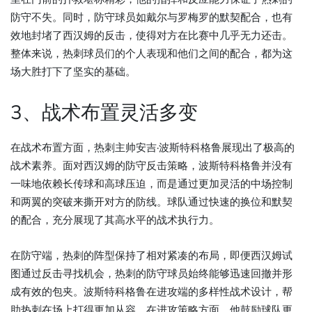
防守不失。同时，防守球员如戴尔与罗梅罗的默契配合，也有
效地封堵了西汉姆的反击，使得对方在比赛中几乎无力还击。
整体来说，热刺球员们的个人表现和他们之间的配合，都为这
场大胜打下了坚实的基础。
3、战术布置灵活多变
在战术布置方面，热刺主帅安吉·波斯特科格鲁展现出了极高的
战术素养。面对西汉姆的防守反击策略，波斯特科格鲁并没有
一味地依赖长传球和高球压迫，而是通过更加灵活的中场控制
和两翼的突破来撕开对方的防线。球队通过快速的换位和默契
的配合，充分展现了其高水平的战术执行力。
在防守端，热刺的阵型保持了相对紧凑的布局，即便西汉姆试
图通过反击寻找机会，热刺的防守球员始终能够迅速回撤并形
成有效的包夹。波斯特科格鲁在进攻端的多样性战术设计，帮
助热刺在场上打得更加从容。在进攻策略方面，他鼓励球队更