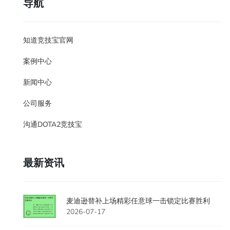
导航
知道竞技宝官网
案例中心
新闻中心
公司服务
沟通DOTA2竞技宝
最新资讯
麦迪逊替补上场精彩任意球一击锁定比赛胜利
2026-07-17