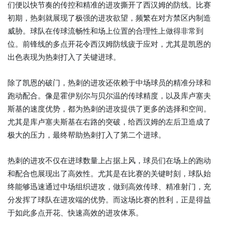
们便以快节奏的传控和精准的进攻撕开了西汉姆的防线。比赛
初期，热刺就展现了极强的进攻欲望，频繁在对方禁区内制造
威胁。球队在传球流畅性和场上位置的合理性上做得非常到
位。前锋线的多点开花令西汉姆防线疲于应对，尤其是凯恩的
出色表现为热刺打入了关键进球。
除了凯恩的破门，热刺的进攻还依赖于中场球员的精准分球和
跑动配合。像是霍伊别尔与贝尔温的传球精度，以及库卢塞夫
斯基的速度优势，都为热刺的进攻提供了更多的选择和空间。
尤其是库卢塞夫斯基在右路的突破，给西汉姆的左后卫造成了
极大的压力，最终帮助热刺打入了第二个进球。
热刺的进攻不仅在进球数量上占据上风，球员们在场上的跑动
和配合也展现出了高效性。尤其是在比赛的关键时刻，球队始
终能够迅速通过中场组织进攻，做到高效传球、精准射门，充
分发挥了球队在进攻端的优势。而这场比赛的胜利，正是得益
于如此多点开花、快速高效的进攻体系。