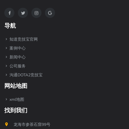
导航
知道竞技宝官网
案例中心
新闻中心
公司服务
沟通DOTA2竞技宝
网站地图
xml地图
找到我们
龙海市参茶石窟99号