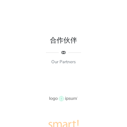
合作伙伴
Our Partners