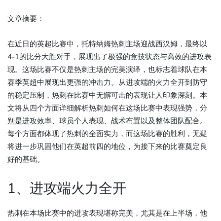
文章摘要：
在近日的英超比赛中，托特纳姆热刺主场迎战西汉姆，最终以
4-1的比分大胜对手，展现出了极强的竞技状态与高效的进攻表
现。这场比赛不仅是热刺主场的完美演绎，也标志着球队在本
赛季英超中展现出更强的冲击力。从进攻端的火力全开到防守
的稳定压制，热刺在比赛中无懈可击的表现让人印象深刻。本
文将从四个方面详细解析热刺如何在这场比赛中表现强势，分
别是进攻效率、球员个人表现、战术布置以及整体团队配合。
每个方面都体现了热刺的全面实力，而这场比赛的胜利，无疑
将进一步巩固他们在英超前四的地位，为接下来的比赛奠定良
好的基础。
1、进攻端火力全开
热刺在本场比赛中的进攻表现堪称完美，尤其是在上半场，他