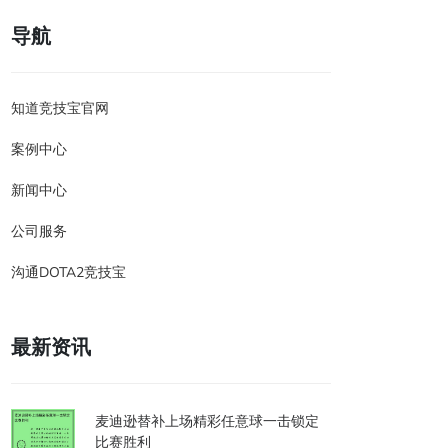
导航
知道竞技宝官网
案例中心
新闻中心
公司服务
沟通DOTA2竞技宝
最新资讯
麦迪逊替补上场精彩任意球一击锁定
比赛胜利