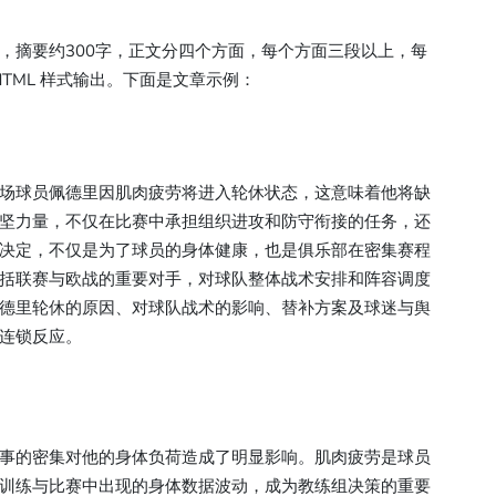
，摘要约300字，正文分四个方面，每个方面三段以上，每
TML 样式输出。下面是文章示例：
场球员佩德里因肌肉疲劳将进入轮休状态，这意味着他将缺
坚力量，不仅在比赛中承担组织进攻和防守衔接的任务，还
决定，不仅是为了球员的身体健康，也是俱乐部在密集赛程
括联赛与欧战的重要对手，对球队整体战术安排和阵容调度
德里轮休的原因、对球队战术的影响、替补方案及球迷与舆
连锁反应。
事的密集对他的身体负荷造成了明显影响。肌肉疲劳是球员
训练与比赛中出现的身体数据波动，成为教练组决策的重要