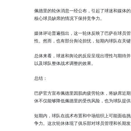
佩德里的轮休消息一经公布，引起了球迷和媒体的
核心球员缺席的情况下保持竞争力。
媒体评论普遍指出，这一轮休反映了巴萨在球员管
性。然而，也有部分舆论担忧，短期内球队在关键
总体来看，球迷和舆论的反应呈现出理性与期待并
以及球队整体战术调整的效果。
总结：
巴萨官方宣布佩德里因肌肉疲劳轮休，将缺席近期
休不仅能够降低佩德里的受伤风险，也为球队提供
短期内，球队在战术布置和中场组织上可能面临挑
争力。这次轮休体现了俱乐部对球员管理和长期发