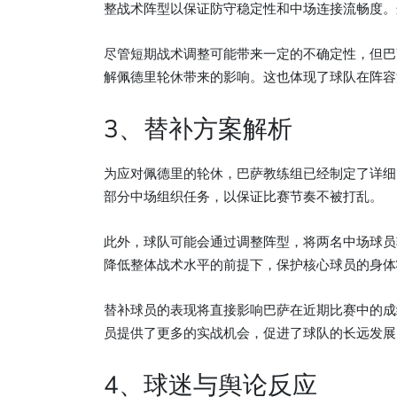
整战术阵型以保证防守稳定性和中场连接流畅度。
尽管短期战术调整可能带来一定的不确定性，但巴
解佩德里轮休带来的影响。这也体现了球队在阵容
3、替补方案解析
为应对佩德里的轮休，巴萨教练组已经制定了详细
部分中场组织任务，以保证比赛节奏不被打乱。
此外，球队可能会通过调整阵型，将两名中场球员
降低整体战术水平的前提下，保护核心球员的身体
替补球员的表现将直接影响巴萨在近期比赛中的成
员提供了更多的实战机会，促进了球队的长远发展
4、球迷与舆论反应