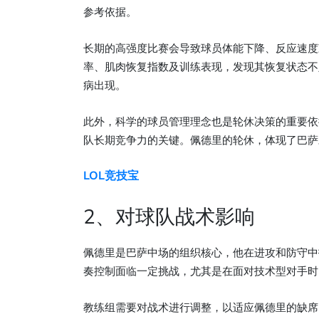
参考依据。
长期的高强度比赛会导致球员体能下降、反应速度
率、肌肉恢复指数及训练表现，发现其恢复状态不
病出现。
此外，科学的球员管理理念也是轮休决策的重要依
队长期竞争力的关键。佩德里的轮休，体现了巴萨
LOL竞技宝
2、对球队战术影响
佩德里是巴萨中场的组织核心，他在进攻和防守中
奏控制面临一定挑战，尤其是在面对技术型对手时
教练组需要对战术进行调整，以适应佩德里的缺席