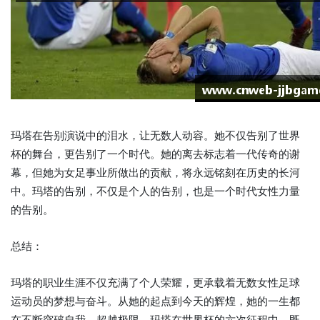
玛塔在告别演说中的泪水，让无数人动容。她不仅告别了世界
杯的舞台，更告别了一个时代。她的离去标志着一代传奇的谢
幕，但她为女足事业所做出的贡献，将永远铭刻在历史的长河
中。玛塔的告别，不仅是个人的告别，也是一个时代女性力量
的告别。
总结：
玛塔的职业生涯不仅充满了个人荣耀，更承载着无数女性足球
运动员的梦想与奋斗。从她的起点到今天的辉煌，她的一生都