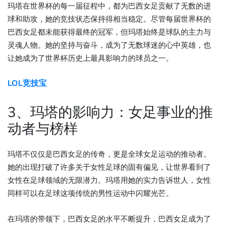
玛塔在世界杯的每一届征程中，都为巴西女足贡献了无数的进
球和助攻，她的竞技状态保持得相当稳定。尽管每届世界杯的
巴西女足都未能获得最终的冠军，但玛塔始终是球队的主力与
灵魂人物。她的坚持与奋斗，成为了无数球迷的心中英雄，也
让她成为了世界杯历史上最具影响力的球员之一。
LOL竞技宝
3、玛塔的影响力：女足事业的推
动者与榜样
玛塔不仅仅是巴西女足的传奇，更是全球女足运动的推动者。
她的出现打破了许多关于女性足球的固有偏见，让世界看到了
女性在足球领域的无限潜力。玛塔用她的实力告诉世人，女性
同样可以在足球这项传统的男性运动中闪耀光芒。
在玛塔的带领下，巴西女足的水平不断提升，巴西女足成为了