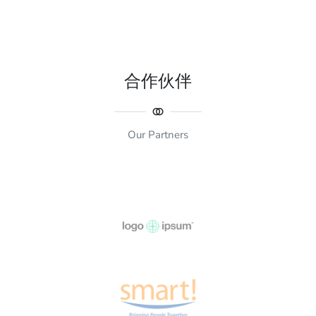
合作伙伴
Our Partners