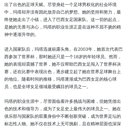
出了出色的足球天赋。尽管身处一个足球男权化的社会环境
中，玛塔却并没有因此放弃自己的梦想。她的坚持和努力，最
终使她走出了小镇，进入了巴西女足国家队。这一切的起点，
是她的无畏与决心，玛塔的职业生涯正是在这种不屈不挠的精
神中逐渐升华的。
进入国家队后，玛塔迅速崭露头角。在2003年，她首次代表巴
西参加了世界杯，那时她还只是一个18岁的年轻球员。然而，
她的表现却震撼了世界，她不仅帮助巴西女足闯入了世界杯决
赛，还在比赛中表现出色，逐步建立起了她在世界足球舞台上
的地位。随着时间的推移，玛塔逐渐成为巴西女足的核心球
员，也是全球女足领域最受瞩目的球员之一。
玛塔的职业生涯中，尽管面临着许多挑战与困难，但她凭借出
色的技术和领导力，成为了女足史上最伟大的球员之一。她在
俱乐部与国家队的双重身份中不断创新突破，成为世界足坛的
标志性人物。她不仅在技术上无可挑剔，且在精神层面也深深