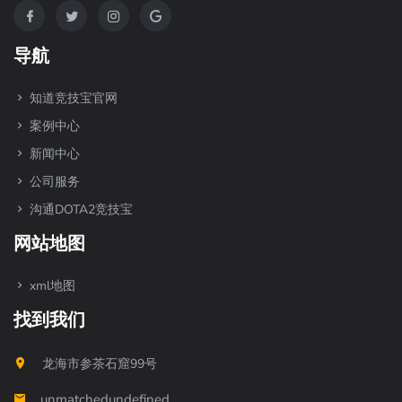
导航
知道竞技宝官网
案例中心
新闻中心
公司服务
沟通DOTA2竞技宝
网站地图
xml地图
找到我们
龙海市参茶石窟99号
unmatchedundefined