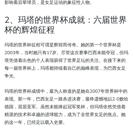
影响着后辈球员，是女足运动的象征性人物。
2、玛塔的世界杯成就：六届世界
杯的辉煌征程
玛塔的世界杯征程可谓是辉煌而传奇。她的第一个世界杯是
2003年，当时她只有17岁。尽管这次赛事巴西未能夺冠，但玛
塔凭借着出色的个人表现获得了世界足坛的关注。在接下来的
每一届世界杯上，玛塔都持续着自己的巅峰表现，为巴西女足
争光。
玛塔的世界杯成绩中，最为人称道的是她在2007年世界杯中的
表现。那一年，巴西女足一路杀进决赛，最终遗憾地以2-0败给
德国，屈居亚军。虽然未能捧起冠军奖杯，但玛塔依然凭借着
精湛的技术和卓越的进球能力，成为了全世界女足的焦点。她
的这一年，已经足以载入史册。