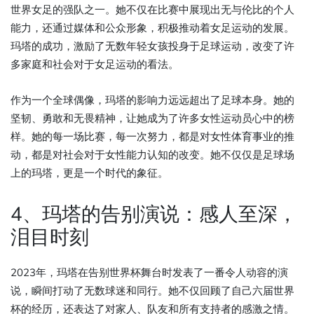
世界女足的强队之一。她不仅在比赛中展现出无与伦比的个人
能力，还通过媒体和公众形象，积极推动着女足运动的发展。
玛塔的成功，激励了无数年轻女孩投身于足球运动，改变了许
多家庭和社会对于女足运动的看法。
作为一个全球偶像，玛塔的影响力远远超出了足球本身。她的
坚韧、勇敢和无畏精神，让她成为了许多女性运动员心中的榜
样。她的每一场比赛，每一次努力，都是对女性体育事业的推
动，都是对社会对于女性能力认知的改变。她不仅仅是足球场
上的玛塔，更是一个时代的象征。
4、玛塔的告别演说：感人至深，
泪目时刻
2023年，玛塔在告别世界杯舞台时发表了一番令人动容的演
说，瞬间打动了无数球迷和同行。她不仅回顾了自己六届世界
杯的经历，还表达了对家人、队友和所有支持者的感激之情。