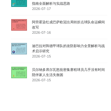
指南全面解析与实战思路
2026-07-17
阿劳霍染红成巴萨欧冠出局转折点球队命运瞬间
改写
2026-07-16
迪巴拉对阵德甲球队的攻防影响力全景解析与战
术启示研究
2026-07-15
贝尔纳多席尔瓦怒批密集赛程球员几乎没有时间
陪伴家人生活失衡困
2026-07-15