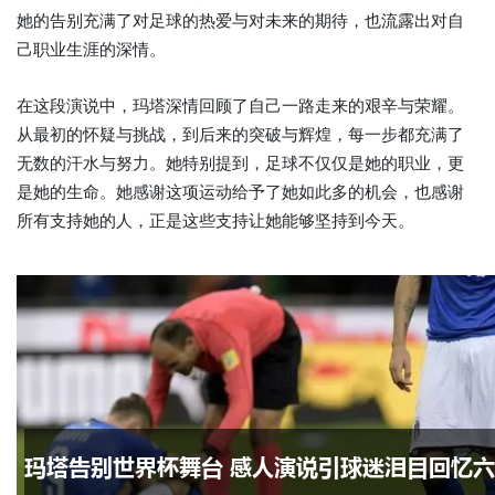
她的告别充满了对足球的热爱与对未来的期待，也流露出对自
己职业生涯的深情。
在这段演说中，玛塔深情回顾了自己一路走来的艰辛与荣耀。
从最初的怀疑与挑战，到后来的突破与辉煌，每一步都充满了
无数的汗水与努力。她特别提到，足球不仅仅是她的职业，更
是她的生命。她感谢这项运动给予了她如此多的机会，也感谢
所有支持她的人，正是这些支持让她能够坚持到今天。