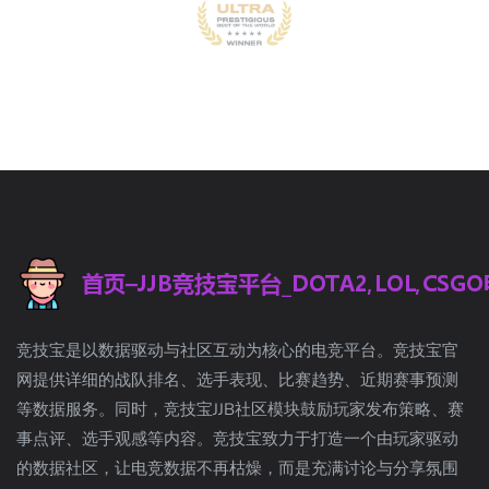
竞技宝是以数据驱动与社区互动为核心的电竞平台。竞技宝官
网提供详细的战队排名、选手表现、比赛趋势、近期赛事预测
等数据服务。同时，竞技宝JJB社区模块鼓励玩家发布策略、赛
事点评、选手观感等内容。竞技宝致力于打造一个由玩家驱动
的数据社区，让电竞数据不再枯燥，而是充满讨论与分享氛围