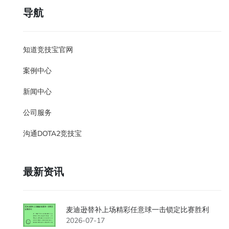
导航
知道竞技宝官网
案例中心
新闻中心
公司服务
沟通DOTA2竞技宝
最新资讯
麦迪逊替补上场精彩任意球一击锁定比赛胜利
2026-07-17