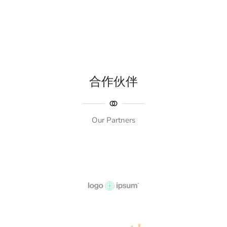
合作伙伴
Our Partners