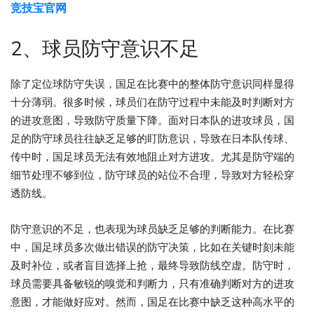
竞技宝官网
2、球员防守意识不足
除了定位球防守失误，国足在比赛中的整体防守意识同样显得
十分薄弱。很多时候，球员们在防守过程中未能及时判断对方
的进攻意图，导致防守质量下降。面对日本队的进攻球员，国
足的防守球员往往缺乏足够的盯防意识，导致在日本队传球、
传中时，国足球员无法有效地阻止对方进攻。尤其是防守端的
细节处理不够到位，防守球员的站位不合理，导致对方轻松穿
透防线。
防守意识的不足，也表现为球员缺乏足够的判断能力。在比赛
中，国足球员多次做出错误的防守决策，比如在关键时刻未能
及时补位，或者盲目选择上抢，最终导致防线空虚。防守时，
球员需要具备敏锐的嗅觉和判断力，只有准确判断对方的进攻
意图，才能做好应对。然而，国足在比赛中缺乏这种高水平的