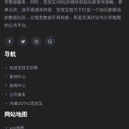
等数据服务。同时，竞技宝JJB社区模块鼓励玩家发布策略、赛
事点评、选手观感等内容。竞技宝致力于打造一个由玩家驱动
的数据社区，让电竞数据不再枯燥，而是充满讨论与分享氛围
的公共平台。
导航
知道竞技宝官网
案例中心
新闻中心
公司服务
沟通DOTA2竞技宝
网站地图
xml地图