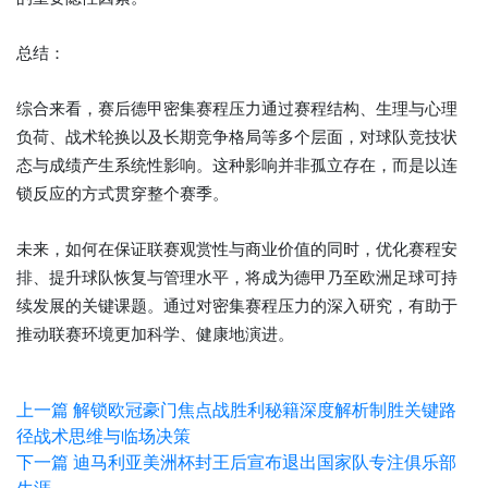
总结：
综合来看，赛后德甲密集赛程压力通过赛程结构、生理与心理
负荷、战术轮换以及长期竞争格局等多个层面，对球队竞技状
态与成绩产生系统性影响。这种影响并非孤立存在，而是以连
锁反应的方式贯穿整个赛季。
未来，如何在保证联赛观赏性与商业价值的同时，优化赛程安
排、提升球队恢复与管理水平，将成为德甲乃至欧洲足球可持
续发展的关键课题。通过对密集赛程压力的深入研究，有助于
推动联赛环境更加科学、健康地演进。
上一篇
解锁欧冠豪门焦点战胜利秘籍深度解析制胜关键路
径战术思维与临场决策
下一篇
迪马利亚美洲杯封王后宣布退出国家队专注俱乐部