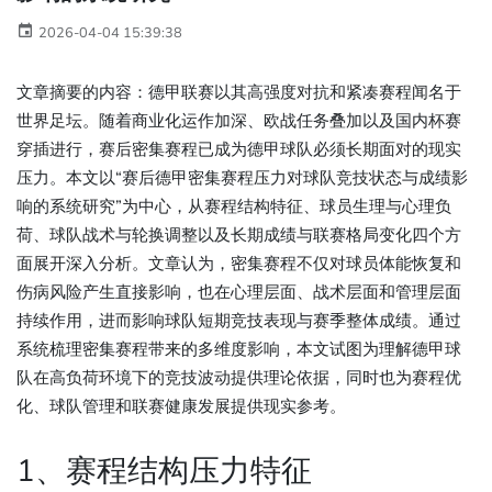
2026-04-04 15:39:38
文章摘要的内容：德甲联赛以其高强度对抗和紧凑赛程闻名于
世界足坛。随着商业化运作加深、欧战任务叠加以及国内杯赛
穿插进行，赛后密集赛程已成为德甲球队必须长期面对的现实
压力。本文以“赛后德甲密集赛程压力对球队竞技状态与成绩影
响的系统研究”为中心，从赛程结构特征、球员生理与心理负
荷、球队战术与轮换调整以及长期成绩与联赛格局变化四个方
面展开深入分析。文章认为，密集赛程不仅对球员体能恢复和
伤病风险产生直接影响，也在心理层面、战术层面和管理层面
持续作用，进而影响球队短期竞技表现与赛季整体成绩。通过
系统梳理密集赛程带来的多维度影响，本文试图为理解德甲球
队在高负荷环境下的竞技波动提供理论依据，同时也为赛程优
化、球队管理和联赛健康发展提供现实参考。
1、赛程结构压力特征