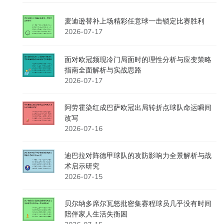
麦迪逊替补上场精彩任意球一击锁定比赛胜利
2026-07-17
面对欧冠频现冷门局面时的理性分析与应变策略
指南全面解析与实战思路
2026-07-17
阿劳霍染红成巴萨欧冠出局转折点球队命运瞬间
改写
2026-07-16
迪巴拉对阵德甲球队的攻防影响力全景解析与战
术启示研究
2026-07-15
贝尔纳多席尔瓦怒批密集赛程球员几乎没有时间
陪伴家人生活失衡困