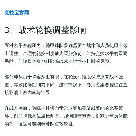
竞技宝官网
3、战术轮换调整影响
面对密集赛程压力，德甲球队普遍需要在战术和人员使用上做
出调整。合理的轮换制度成为缓解负荷、维持竞技水平的重要
手段，但轮换本身也伴随着战术连续性被打断的风险。
部分球队由于阵容深度有限，在轮换时难以保持原有战术强
度，导致比赛控制力下降。这种情况下，赛后密集赛程往往直
接影响比赛内容与结果。
在战术层面，教练往往倾向于采取更加稳健或节能的比赛策
略，例如降低高位逼抢频率、强调控球节奏，以减少球员体能
消耗，但这可能削弱球队进攻锐度。