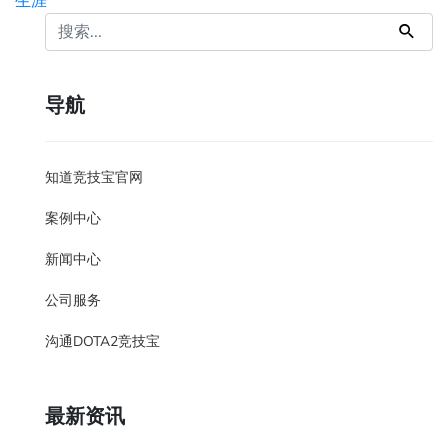
生涯
导航
知道竞技宝官网
案例中心
新闻中心
公司服务
沟通DOTA2竞技宝
最新资讯