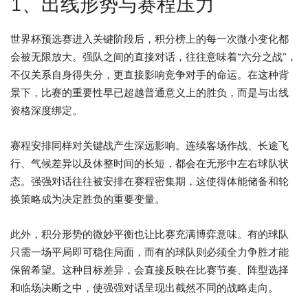
1、出线形势与赛程压力
世界杯预选赛进入关键阶段后，积分榜上的每一次微小变化都
会被无限放大。强队之间的直接对话，往往意味着“六分之战”，
不仅关系自身得失分，更直接影响竞争对手的命运。在这种背
景下，比赛的重要性早已超越普通意义上的胜负，而是与出线
资格深度绑定。
赛程安排同样对关键战产生深远影响。连续客场作战、长途飞
行、气候差异以及休整时间的长短，都会在无形中左右球队状
态。强强对话往往被安排在赛程密集期，这使得体能储备和轮
换策略成为决定胜负的重要变量。
此外，积分形势的微妙平衡也让比赛充满博弈意味。有的球队
只需一场平局即可稳住局面，而有的球队则必须全力争胜才能
保留希望。这种目标差异，会直接反映在比赛节奏、阵型选择
和临场决断之中，使强强对话呈现出截然不同的战略走向。