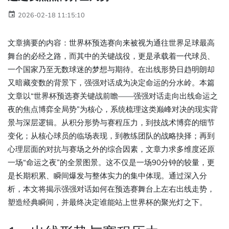
2026-02-18 11:15:10
文章摘要的内容：世界杯预选赛向来被视为通往世界足球最高
舞台的必经之路，而其中的关键战役，更是承载着一代球员、
一个国家乃至无数球迷的梦想与期待。在出线形势日趋明朗却
又暗藏变数的背景下，强强对话成为决定命运的分水岭。本篇
文章以“世界杯预选赛关键战前瞻——强强对话走向出线命运之
夜的焦点博弈全局势”为核心，系统梳理这类巅峰对决的现实背
景与深层逻辑。从积分形势与赛程压力，到技战术博弈的细节
变化；从核心球员的临场表现，到教练团队的战略抉择；再到
心理层面的对抗与赛场之外的综合因素，文章力求多维度还原
一场“命运之夜”的全景图景。这不仅是一场90分钟的较量，更
是长期积累、瞬间爆发与整体实力的集中体现。通过深入分
析，本文将揭示强强对话如何在预选赛舞台上左右出线走势，
塑造经典瞬间，并最终决定谁能站上世界杯的聚光灯之下。