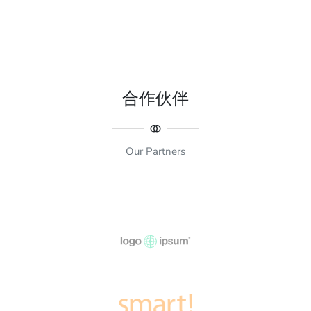
合作伙伴
Our Partners