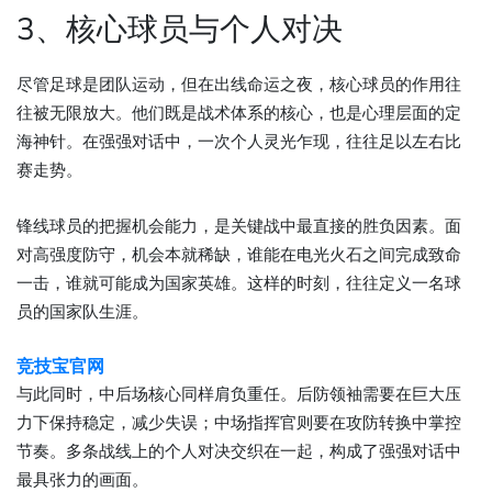
3、核心球员与个人对决
尽管足球是团队运动，但在出线命运之夜，核心球员的作用往
往被无限放大。他们既是战术体系的核心，也是心理层面的定
海神针。在强强对话中，一次个人灵光乍现，往往足以左右比
赛走势。
锋线球员的把握机会能力，是关键战中最直接的胜负因素。面
对高强度防守，机会本就稀缺，谁能在电光火石之间完成致命
一击，谁就可能成为国家英雄。这样的时刻，往往定义一名球
员的国家队生涯。
竞技宝官网
与此同时，中后场核心同样肩负重任。后防领袖需要在巨大压
力下保持稳定，减少失误；中场指挥官则要在攻防转换中掌控
节奏。多条战线上的个人对决交织在一起，构成了强强对话中
最具张力的画面。