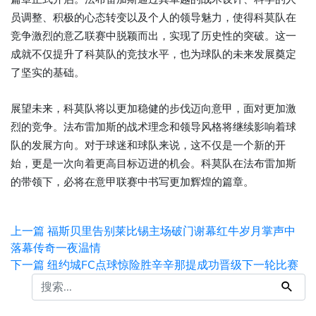
员调整、积极的心态转变以及个人的领导魅力，使得科莫队在
竞争激烈的意乙联赛中脱颖而出，实现了历史性的突破。这一
成就不仅提升了科莫队的竞技水平，也为球队的未来发展奠定
了坚实的基础。
展望未来，科莫队将以更加稳健的步伐迈向意甲，面对更加激
烈的竞争。法布雷加斯的战术理念和领导风格将继续影响着球
队的发展方向。对于球迷和球队来说，这不仅是一个新的开
始，更是一次向着更高目标迈进的机会。科莫队在法布雷加斯
的带领下，必将在意甲联赛中书写更加辉煌的篇章。
上一篇
福斯贝里告别莱比锡主场破门谢幕红牛岁月掌声中
落幕传奇一夜温情
下一篇
纽约城FC点球惊险胜辛辛那提成功晋级下一轮比赛