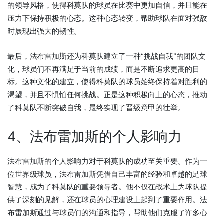
的领导风格，使得科莫队的球员在比赛中更加自信，并且能在
压力下保持积极的心态。这种心态转变，帮助球队在面对强敌
时展现出强大的韧性。
最后，法布雷加斯还为科莫队建立了一种“挑战自我”的团队文
化，球员们不再满足于当前的成绩，而是不断追求更高的目
标。这种文化的建立，使得科莫队的球员始终保持着对胜利的
渴望，并且不惧怕任何挑战。正是这种积极向上的心态，推动
了科莫队不断突破自我，最终实现了晋级意甲的壮举。
4、法布雷加斯的个人影响力
法布雷加斯的个人影响力对于科莫队的成功至关重要。作为一
位世界级球员，法布雷加斯凭借自己丰富的经验和卓越的足球
智慧，成为了科莫队的重要领导者。他不仅在战术上为球队提
供了深刻的见解，还在球员的心理建设上起到了重要作用。法
布雷加斯通过与球员们的沟通和指导，帮助他们克服了许多心