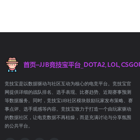
竞技宝是以数据驱动与社区互动为核心的电竞平台。竞技宝官
网提供详细的战队排名、选手表现、比赛趋势、近期赛事预测
等数据服务。同时，竞技宝JJB社区模块鼓励玩家发布策略、赛
事点评、选手观感等内容。竞技宝致力于打造一个由玩家驱动
的数据社区，让电竞数据不再枯燥，而是充满讨论与分享氛围
的公共平台。