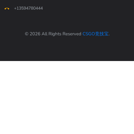
+13594780444
© 2026 All Rights Reserved
CSGO竞技宝
.