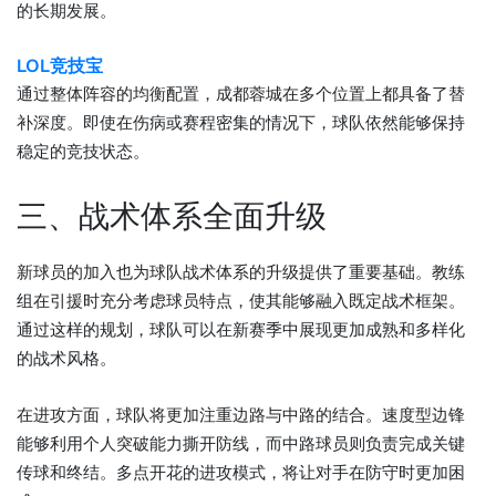
的长期发展。
LOL竞技宝
通过整体阵容的均衡配置，成都蓉城在多个位置上都具备了替
补深度。即使在伤病或赛程密集的情况下，球队依然能够保持
稳定的竞技状态。
三、战术体系全面升级
新球员的加入也为球队战术体系的升级提供了重要基础。教练
组在引援时充分考虑球员特点，使其能够融入既定战术框架。
通过这样的规划，球队可以在新赛季中展现更加成熟和多样化
的战术风格。
在进攻方面，球队将更加注重边路与中路的结合。速度型边锋
能够利用个人突破能力撕开防线，而中路球员则负责完成关键
传球和终结。多点开花的进攻模式，将让对手在防守时更加困