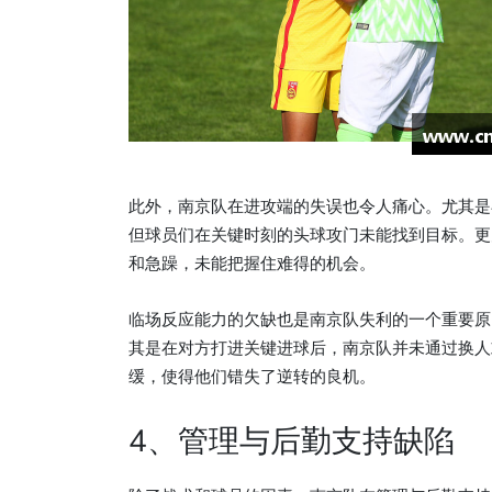
此外，南京队在进攻端的失误也令人痛心。尤其是
但球员们在关键时刻的头球攻门未能找到目标。更
和急躁，未能把握住难得的机会。
临场反应能力的欠缺也是南京队失利的一个重要原
其是在对方打进关键进球后，南京队并未通过换人
缓，使得他们错失了逆转的良机。
4、管理与后勤支持缺陷