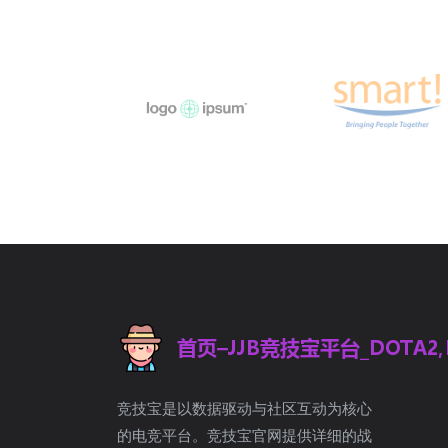
竞技宝是以数据驱动与社区互动为核心
的电竞平台。竞技宝官网提供详细的战