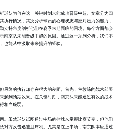
析球队为何在这一关键时刻未能成功晋级中超。文章分为四
其执行情况，其次分析球员的心理状态与应对压力的能力，
勤支持角度剖析他们在赛季末期面临的困境。每个方面都会
示南京队未能晋级中超的原因。通过这一系列分析，我们不
，也能从中汲取未来提升的经验。
但最终的执行却存在很大的差距。首先，主教练的战术部署
未起到预期效果。在关键时刻，南京队未能通过有效的战术
得相当脆弱。
用。虽然球队试图通过中场的控球来掌握比赛节奏，但他们
致对方反击迅速且犀利。尤其是在上半场，南京队本应通过