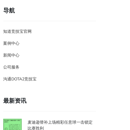
导航
知道竞技宝官网
案例中心
新闻中心
公司服务
沟通DOTA2竞技宝
最新资讯
麦迪逊替补上场精彩任意球一击锁定
比赛胜利